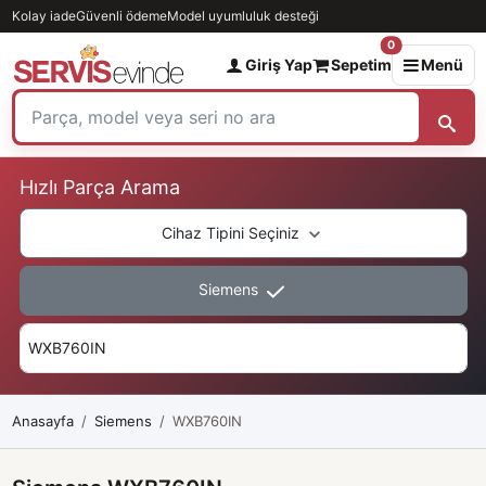
Kolay iade
Güvenli ödeme
Model uyumluluk desteği
0
Giriş Yap
Sepetim
Menü
Hızlı Parça Arama
Cihaz Tipini Seçiniz
Siemens
Anasayfa
Siemens
WXB760IN