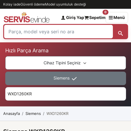
Kolay iade
Güvenli ödeme
Model uyumluluk desteği
0
Giriş Yap
Sepetim
Menü
Hızlı Parça Arama
Cihaz Tipini Seçiniz
Siemens
Anasayfa
Siemens
WXD1260KR