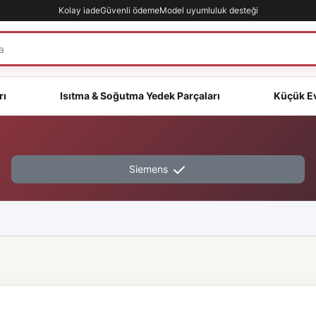
Kolay iade
Güvenli ödeme
Model uyumluluk desteği
rı
Isıtma & Soğutma Yedek Parçaları
Küçük Ev
Siemens