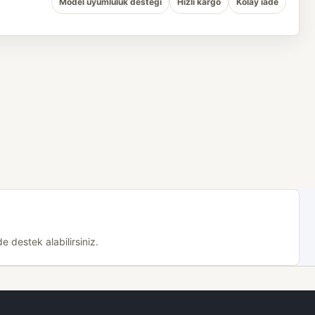
Model uyumluluk desteği
Hızlı kargo
Kolay iade
 destek alabilirsiniz.