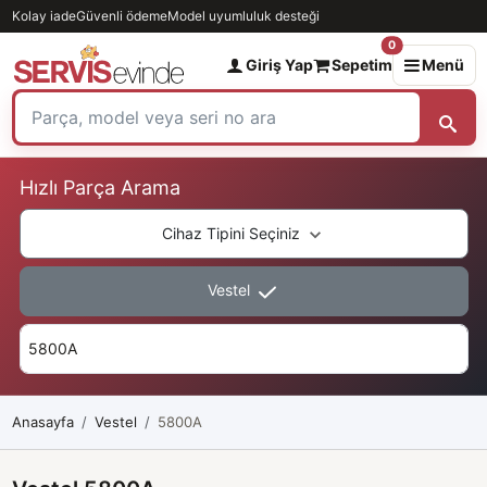
Kolay iade
Güvenli ödeme
Model uyumluluk desteği
0
Giriş Yap
Sepetim
Menü
Hızlı Parça Arama
Cihaz Tipini Seçiniz
Vestel
Anasayfa
Vestel
5800A