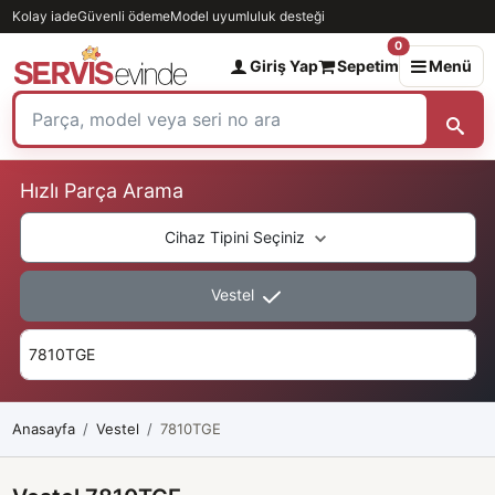
Kolay iade
Güvenli ödeme
Model uyumluluk desteği
0
Giriş Yap
Sepetim
Menü
Hızlı Parça Arama
Cihaz Tipini Seçiniz
Vestel
Anasayfa
Vestel
7810TGE