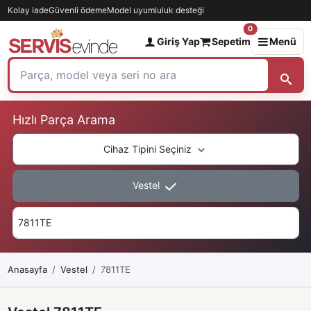
Kolay iade
Güvenli ödeme
Model uyumluluk desteği
0
Giriş Yap
Sepetim
Menü
Hızlı Parça Arama
Cihaz Tipini Seçiniz
Vestel
Anasayfa
Vestel
7811TE