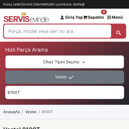
Kolay iade
Güvenli ödeme
Model uyumluluk desteği
0
Giriş Yap
Sepetim
Menü
Hızlı Parça Arama
Cihaz Tipini Seçiniz
Vestel
Anasayfa
Vestel
8100T