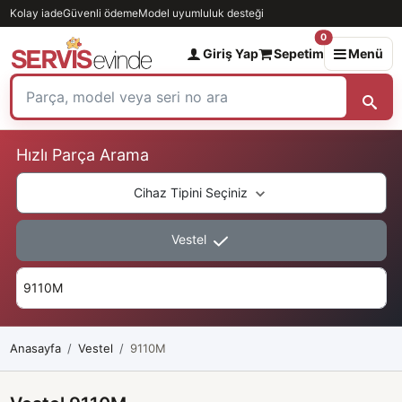
Kolay iade
Güvenli ödeme
Model uyumluluk desteği
0
Giriş Yap
Sepetim
Menü
Hızlı Parça Arama
Cihaz Tipini Seçiniz
Vestel
Anasayfa
Vestel
9110M