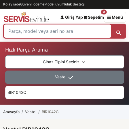
Kolay iade
Güvenli ödeme
Model uyumluluk desteği
0
Giriş Yap
Sepetim
Menü
Hızlı Parça Arama
Cihaz Tipini Seçiniz
Vestel
Anasayfa
Vestel
BIR1042C