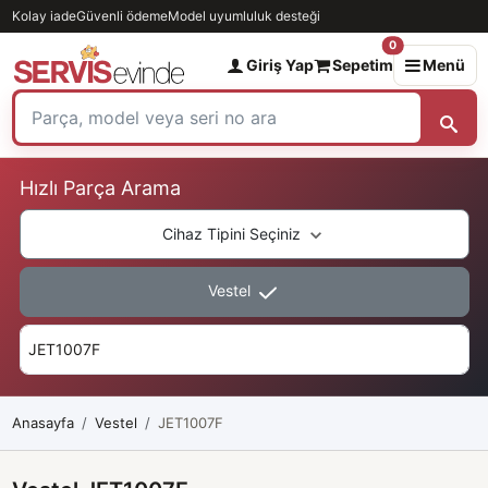
Kolay iade
Güvenli ödeme
Model uyumluluk desteği
0
Giriş Yap
Sepetim
Menü
Hızlı Parça Arama
Cihaz Tipini Seçiniz
Vestel
Anasayfa
Vestel
JET1007F