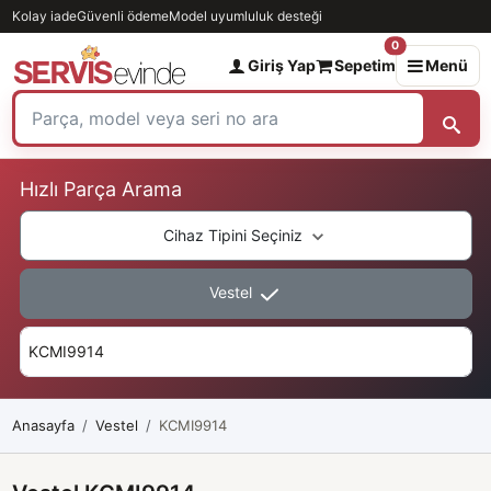
Kolay iade
Güvenli ödeme
Model uyumluluk desteği
0
Giriş Yap
Sepetim
Menü
Hızlı Parça Arama
Cihaz Tipini Seçiniz
Vestel
Anasayfa
Vestel
KCMI9914