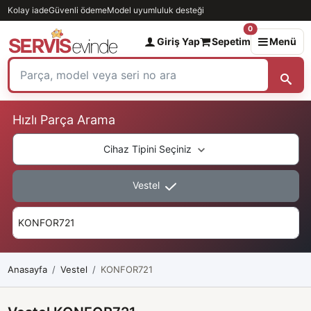
Kolay iade
Güvenli ödeme
Model uyumluluk desteği
0
Giriş Yap
Sepetim
Menü
Hızlı Parça Arama
Cihaz Tipini Seçiniz
Vestel
Anasayfa
Vestel
KONFOR721