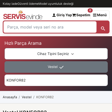
Kolay iade
Güvenli ödeme
Model uyumluluk desteği
0
Giriş Yap
Sepetim
Menü
Hızlı Parça Arama
Cihaz Tipini Seçiniz
Vestel
Anasayfa
Vestel
KONFOR82