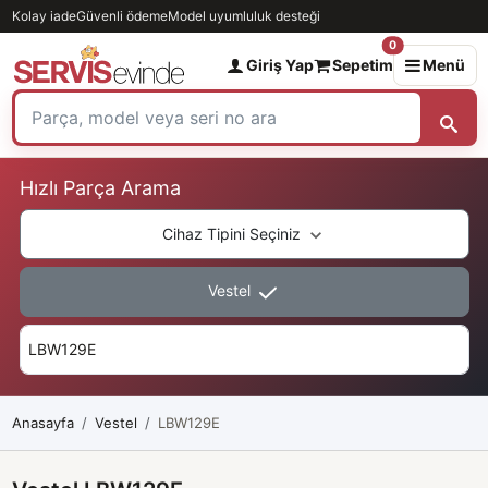
Kolay iade
Güvenli ödeme
Model uyumluluk desteği
0
Giriş Yap
Sepetim
Menü
Hızlı Parça Arama
Cihaz Tipini Seçiniz
Vestel
Anasayfa
Vestel
LBW129E