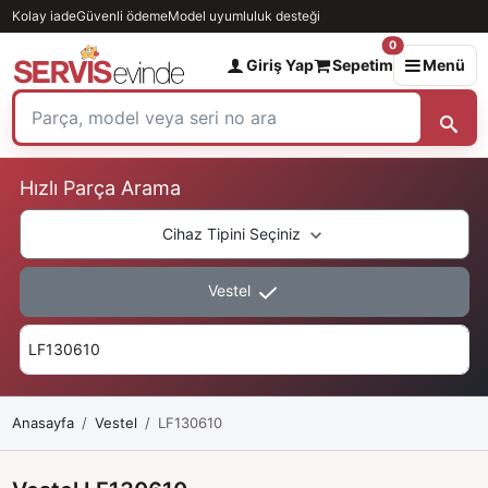
Kolay iade
Güvenli ödeme
Model uyumluluk desteği
0
Giriş Yap
Sepetim
Menü
Hızlı Parça Arama
Cihaz Tipini Seçiniz
Vestel
Anasayfa
Vestel
LF130610