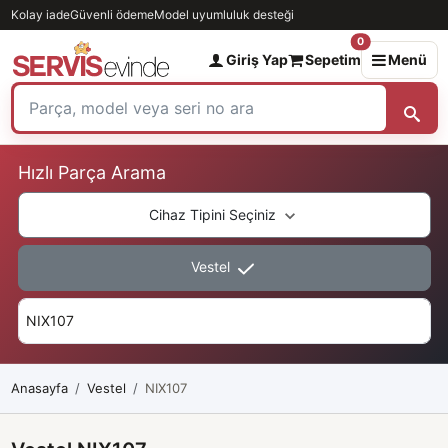
Kolay iade
Güvenli ödeme
Model uyumluluk desteği
0
Giriş Yap
Sepetim
Menü
Hızlı Parça Arama
Cihaz Tipini Seçiniz
Vestel
Anasayfa
Vestel
NIX107