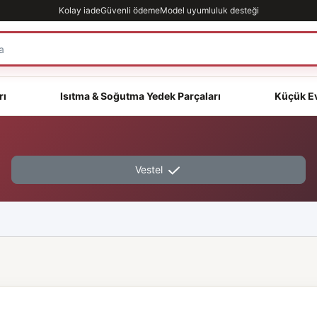
Kolay iade
Güvenli ödeme
Model uyumluluk desteği
rı
Isıtma & Soğutma Yedek Parçaları
Küçük Ev
Vestel