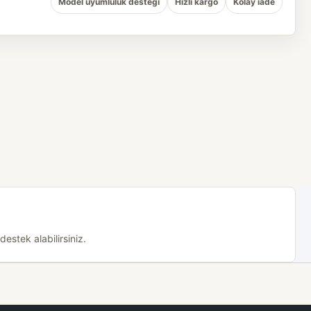
Model uyumluluk desteği
Hızlı kargo
Kolay iade
estek alabilirsiniz.