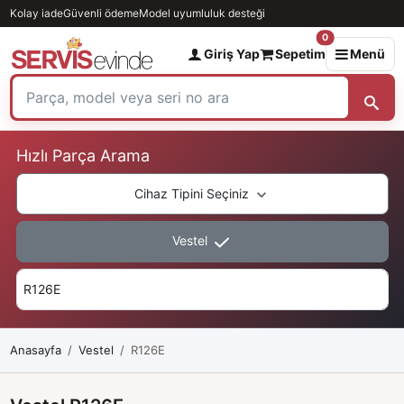
Kolay iade
Güvenli ödeme
Model uyumluluk desteği
0
Giriş Yap
Sepetim
Menü
Hızlı Parça Arama
Cihaz Tipini Seçiniz
Vestel
Anasayfa
Vestel
R126E