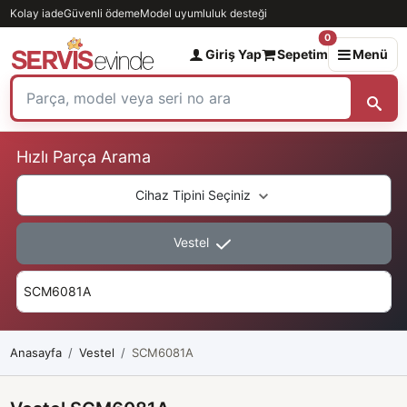
Kolay iade
Güvenli ödeme
Model uyumluluk desteği
0
Giriş Yap
Sepetim
Menü
Hızlı Parça Arama
Cihaz Tipini Seçiniz
Vestel
Anasayfa
Vestel
SCM6081A