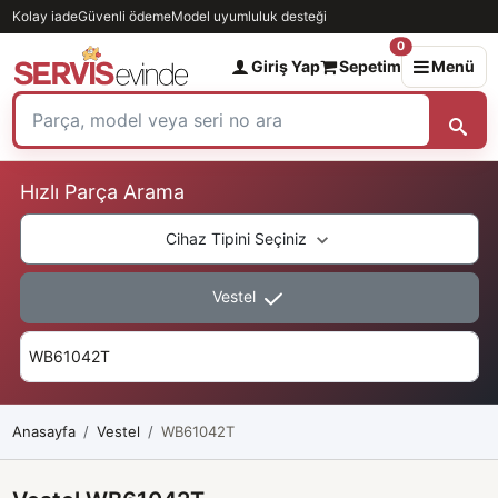
Kolay iade
Güvenli ödeme
Model uyumluluk desteği
0
Giriş Yap
Sepetim
Menü
Hızlı Parça Arama
Cihaz Tipini Seçiniz
Vestel
Anasayfa
Vestel
WB61042T