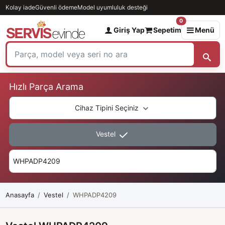
Kolay iade
Güvenli ödeme
Model uyumluluk desteği
0
Giriş Yap
Sepetim
Menü
Hızlı Parça Arama
Cihaz Tipini Seçiniz
Vestel
Anasayfa
Vestel
WHPADP4209