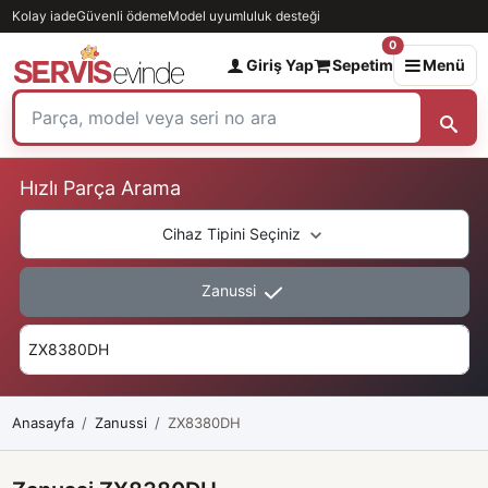
Kolay iade
Güvenli ödeme
Model uyumluluk desteği
0
Giriş Yap
Sepetim
Menü
Hızlı Parça Arama
Cihaz Tipini Seçiniz
Zanussi
Anasayfa
Zanussi
ZX8380DH