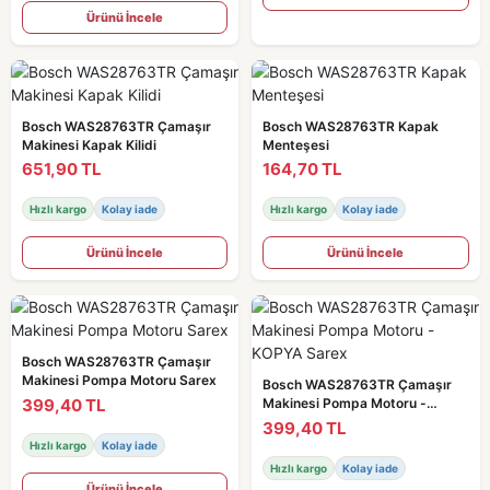
Ürünü İncele
Bosch WAS28763TR Çamaşır
Bosch WAS28763TR Kapak
Makinesi Kapak Kilidi
Menteşesi
651,90 TL
164,70 TL
Hızlı kargo
Kolay iade
Hızlı kargo
Kolay iade
Ürünü İncele
Ürünü İncele
Bosch WAS28763TR Çamaşır
Makinesi Pompa Motoru Sarex
Bosch WAS28763TR Çamaşır
399,40 TL
Makinesi Pompa Motoru -
KOPYA Sarex
399,40 TL
Hızlı kargo
Kolay iade
Hızlı kargo
Kolay iade
Ürünü İncele