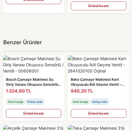
Ürünü İncele
Benzer Ürünler
Bosch Çamaşır Makinesi Su
Beko Çamaşır Makinesi Kart
Giriş Vanası Okuyucu Sensörlü /
Okuyuculu İkili Geçme Ventil -
Ventili - 00606001
2841020100 Orjinal
1.324,60 TL
940,20 TL
Hızlı kargo
Kolay iade
Hızlı kargo
Kolay iade
Ürünü İncele
Ürünü İncele