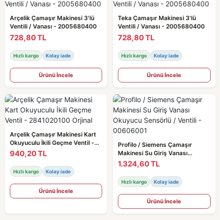
Arçelik Çamaşır Makinesi 3'lü
Teka Çamaşır Makinesi 3'lü
Ventili / Vanası - 2005680400
Ventili / Vanası - 2005680400
728,80 TL
728,80 TL
Hızlı kargo
Kolay iade
Hızlı kargo
Kolay iade
Ürünü İncele
Ürünü İncele
Arçelik Çamaşır Makinesi Kart
Okuyuculu İkili Geçme Ventil -
Profilo / Siemens Çamaşır
2841020100 Orjinal
940,20 TL
Makinesi Su Giriş Vanası
Okuyucu Sensörlü / Ventili -
1.324,60 TL
00606001
Hızlı kargo
Kolay iade
Hızlı kargo
Kolay iade
Ürünü İncele
Ürünü İncele