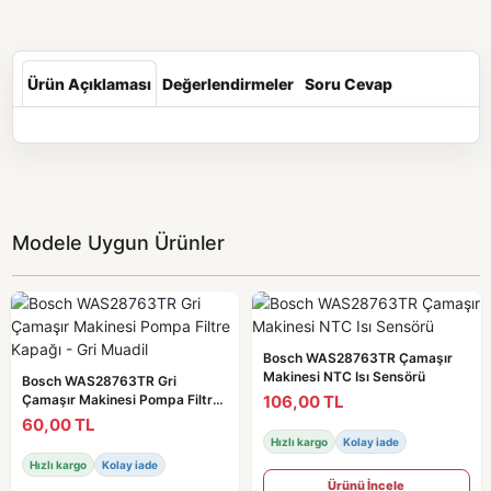
Ürün Açıklaması
Değerlendirmeler
Soru Cevap
Modele Uygun Ürünler
Bosch WAS28763TR Çamaşır
Makinesi NTC Isı Sensörü
Bosch WAS28763TR Gri
106,00 TL
Çamaşır Makinesi Pompa Filtre
Kapağı - Gri Muadil
60,00 TL
Hızlı kargo
Kolay iade
Hızlı kargo
Kolay iade
Ürünü İncele