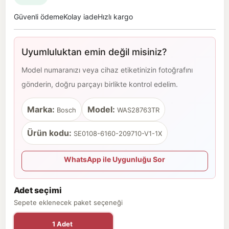
Güvenli ödeme
Kolay iade
Hızlı kargo
Uyumluluktan emin değil misiniz?
Model numaranızı veya cihaz etiketinizin fotoğrafını
gönderin, doğru parçayı birlikte kontrol edelim.
Marka:
Model:
Bosch
WAS28763TR
Ürün kodu:
SE0108-6160-209710-V1-1X
WhatsApp ile Uygunluğu Sor
Adet seçimi
Sepete eklenecek paket seçeneği
1 Adet