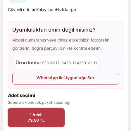
Güvenli ödeme
Kolay iade
Hızlı kargo
Uyumluluktan emin değil misiniz?
Model numaranızı veya cihaz etiketinizin fotoğrafını
gönderin, doğru parçayı birlikte kontrol edelim.
Ürün kodu:
SE010812-6428-124250-V1-1X
WhatsApp ile Uygunluğu Sor
Adet seçimi
Sepete eklenecek paket seçeneği
1 Adet
79,50 TL