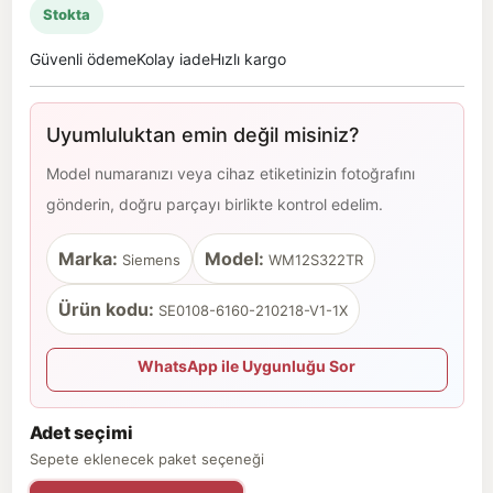
Stokta
Güvenli ödeme
Kolay iade
Hızlı kargo
Uyumluluktan emin değil misiniz?
Model numaranızı veya cihaz etiketinizin fotoğrafını
gönderin, doğru parçayı birlikte kontrol edelim.
Marka:
Model:
Siemens
WM12S322TR
Ürün kodu:
SE0108-6160-210218-V1-1X
WhatsApp ile Uygunluğu Sor
Adet seçimi
Sepete eklenecek paket seçeneği