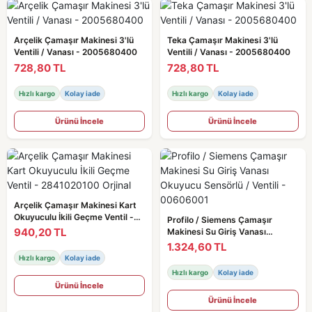
Arçelik Çamaşır Makinesi 3'lü
Teka Çamaşır Makinesi 3'lü
Ventili / Vanası - 2005680400
Ventili / Vanası - 2005680400
728,80 TL
728,80 TL
Hızlı kargo
Kolay iade
Hızlı kargo
Kolay iade
Ürünü İncele
Ürünü İncele
Arçelik Çamaşır Makinesi Kart
Okuyuculu İkili Geçme Ventil -
Profilo / Siemens Çamaşır
2841020100 Orjinal
940,20 TL
Makinesi Su Giriş Vanası
Okuyucu Sensörlü / Ventili -
1.324,60 TL
00606001
Hızlı kargo
Kolay iade
Hızlı kargo
Kolay iade
Ürünü İncele
Ürünü İncele