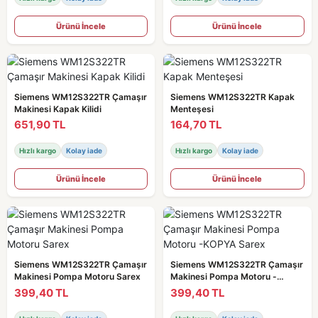
Ürünü İncele
Ürünü İncele
Siemens WM12S322TR Çamaşır
Siemens WM12S322TR Kapak
Makinesi Kapak Kilidi
Menteşesi
651,90 TL
164,70 TL
Hızlı kargo
Kolay iade
Hızlı kargo
Kolay iade
Ürünü İncele
Ürünü İncele
Siemens WM12S322TR Çamaşır
Siemens WM12S322TR Çamaşır
Makinesi Pompa Motoru Sarex
Makinesi Pompa Motoru -
KOPYA Sarex
399,40 TL
399,40 TL