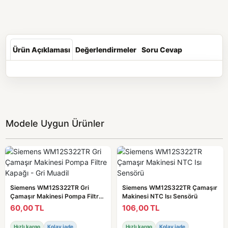
Ürün Açıklaması
Değerlendirmeler
Soru Cevap
Modele Uygun Ürünler
Siemens WM12S322TR Gri
Siemens WM12S322TR Çamaşır
Çamaşır Makinesi Pompa Filtre
Makinesi NTC Isı Sensörü
Kapağı - Gri Muadil
60,00 TL
106,00 TL
Hızlı kargo
Kolay iade
Hızlı kargo
Kolay iade