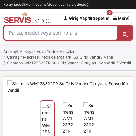
Kolay iade
Güvenli ödeme
Model uyumluluk desteği
0
Giriş Yap
Sepetim
Menü
Anasayfa
Beyaz Eşya Yedek Parçaları
Çamaşır Makinesi Yedek Parçaları
Su Giriş Ventil / Vana
Siemens WM12S322TR Su Giriş Vanası Okuyucu Sensörlü / Ventili