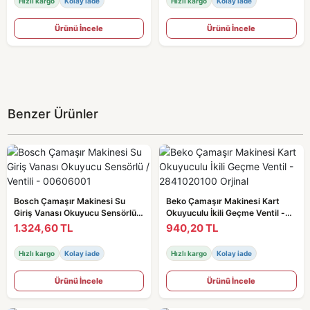
Hızlı kargo
Kolay iade
Hızlı kargo
Kolay iade
Ürünü İncele
Ürünü İncele
Benzer Ürünler
Bosch Çamaşır Makinesi Su
Beko Çamaşır Makinesi Kart
Giriş Vanası Okuyucu Sensörlü /
Okuyuculu İkili Geçme Ventil -
Ventili - 00606001
2841020100 Orjinal
1.324,60 TL
940,20 TL
Hızlı kargo
Kolay iade
Hızlı kargo
Kolay iade
Ürünü İncele
Ürünü İncele