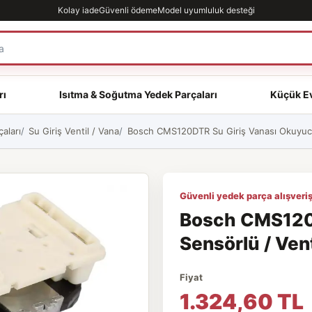
Kolay iade
Güvenli ödeme
Model uyumluluk desteği
rı
Isıtma & Soğutma Yedek Parçaları
Küçük Ev
aları
Su Giriş Ventil / Vana
Bosch CMS120DTR Su Giriş Vanası Okuyucu 
Güvenli yedek parça alışveriş
Bosch CMS120
Sensörlü / Vent
Fiyat
1.324,60 TL