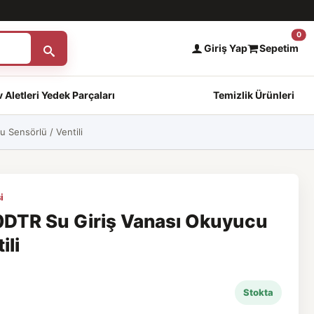
0
Giriş Yap
Sepetim
 Aletleri Yedek Parçaları
Temizlik Ürünleri
Sensörlü / Ventili
i
DTR Su Giriş Vanası Okuyucu
ili
Stokta