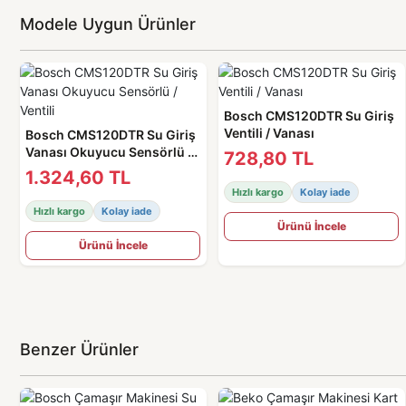
Modele Uygun Ürünler
Bosch CMS120DTR Su Giriş
Ventili / Vanası
Bosch CMS120DTR Su Giriş
Vanası Okuyucu Sensörlü /
728,80 TL
Ventili
1.324,60 TL
Hızlı kargo
Kolay iade
Hızlı kargo
Kolay iade
Ürünü İncele
Ürünü İncele
Benzer Ürünler