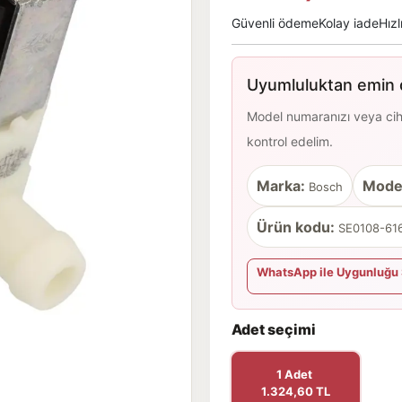
Güvenli ödeme
Kolay iade
Hızl
Uyumluluktan emin d
Model numaranızı veya cihaz
kontrol edelim.
Marka:
Mode
Bosch
Ürün kodu:
SE0108-616
WhatsApp ile Uygunluğu 
Adet seçimi
1 Adet
1.324,60 TL