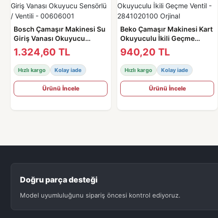
Bosch Çamaşır Makinesi Su
Beko Çamaşır Makinesi Kart
Giriş Vanası Okuyucu
Okuyuculu İkili Geçme
Sensörlü / Ventili -
Ventil - 2841020100 Orjinal
1.324,60 TL
940,20 TL
00606001
Hızlı kargo
Kolay iade
Hızlı kargo
Kolay iade
Ürünü İncele
Ürünü İncele
Doğru parça desteği
Model uyumluluğunu sipariş öncesi kontrol ediyoruz.