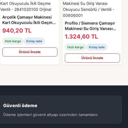
Arçelik Çamaşır Makinesi
Kart Okuyuculu İkili Geçme
Profilo / Siemens Çamaşır
Ventil - 2841020100 Orjinal
Makinesi Su Giriş Vanası
940,20 TL
Okuyucu Sensörlü / Ventili -
1.324,60 TL
00606001
Hızlı kargo
Kolay iade
Hızlı kargo
Kolay iade
Ürünü İncele
Ürünü İncele
Güvenli ödeme
Ödeme işlemleri güvenli altyapı üzerinden tamamlanır.