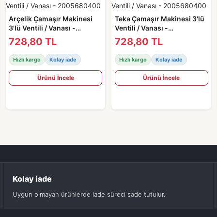
Arçelik Çamaşır Makinesi
Teka Çamaşır Makinesi 3'lü
3'lü Ventili / Vanası -
Ventili / Vanası -
2005680400
2005680400
728,80 TL
728,80 TL
Hızlı kargo
Kolay iade
Hızlı kargo
Kolay iade
Ürünü İncele
Ürünü İncele
Kolay iade
Uygun olmayan ürünlerde iade süreci sade tutulur.