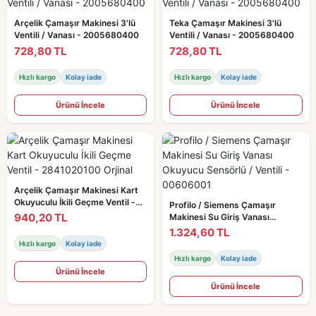
Arçelik Çamaşır Makinesi 3'lü
Teka Çamaşır Makinesi 3'lü
Ventili / Vanası - 2005680400
Ventili / Vanası - 2005680400
728,80 TL
728,80 TL
Hızlı kargo
Kolay iade
Hızlı kargo
Kolay iade
Ürünü İncele
Ürünü İncele
Arçelik Çamaşır Makinesi Kart
Okuyuculu İkili Geçme Ventil -
Profilo / Siemens Çamaşır
2841020100 Orjinal
940,20 TL
Makinesi Su Giriş Vanası
Okuyucu Sensörlü / Ventili -
1.324,60 TL
00606001
Hızlı kargo
Kolay iade
Hızlı kargo
Kolay iade
Ürünü İncele
Ürünü İncele