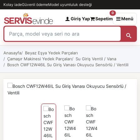
Kolay iade
Güvenli ödeme
Model uyumluluk desteği
0
Giriş Yap
Sepetim
Menü
Anasayfa
Beyaz Eşya Yedek Parçaları
Çamaşır Makinesi Yedek Parçaları
Su Giriş Ventil / Vana
Bosch CWF12W46IL Su Giriş Vanası Okuyucu Sensörlü / Ventili