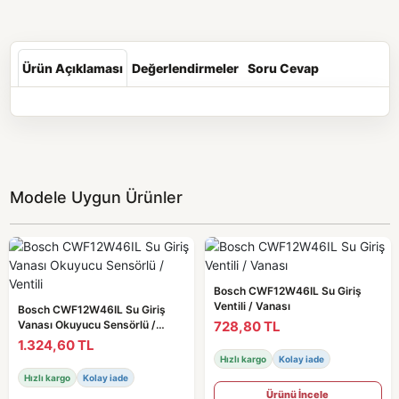
Ürün Açıklaması
Değerlendirmeler
Soru Cevap
Modele Uygun Ürünler
Bosch CWF12W46IL Su Giriş
Ventili / Vanası
Bosch CWF12W46IL Su Giriş
728,80 TL
Vanası Okuyucu Sensörlü /
Ventili
1.324,60 TL
Hızlı kargo
Kolay iade
Hızlı kargo
Kolay iade
Ürünü İncele