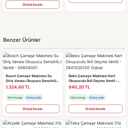
Ürünü İncele
Benzer Ürünler
Bosch Çamaşır Makinesi Su
Beko Çamaşır Makinesi Kart
Giriş Vanası Okuyucu Sensörlü /
Okuyuculu İkili Geçme Ventil -
Ventili - 00606001
2841020100 Orjinal
1.324,60 TL
940,20 TL
Hızlı kargo
Kolay iade
Hızlı kargo
Kolay iade
Ürünü İncele
Ürünü İncele