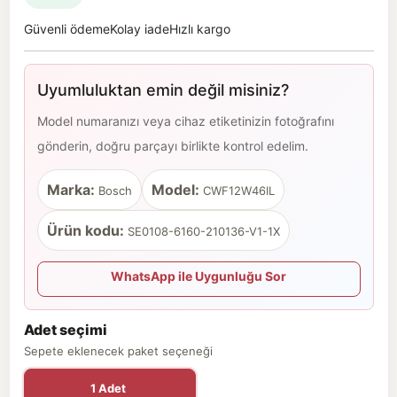
Güvenli ödeme
Kolay iade
Hızlı kargo
Uyumluluktan emin değil misiniz?
Model numaranızı veya cihaz etiketinizin fotoğrafını
gönderin, doğru parçayı birlikte kontrol edelim.
Marka:
Model:
Bosch
CWF12W46IL
Ürün kodu:
SE0108-6160-210136-V1-1X
WhatsApp ile Uygunluğu Sor
Adet seçimi
Sepete eklenecek paket seçeneği
1 Adet