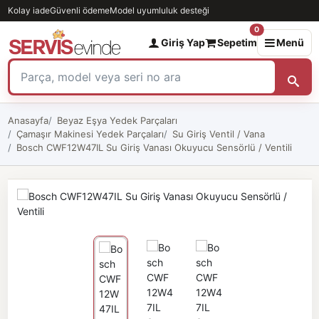
Kolay iade
Güvenli ödeme
Model uyumluluk desteği
0
Giriş Yap
Sepetim
Menü
Anasayfa
Beyaz Eşya Yedek Parçaları
Çamaşır Makinesi Yedek Parçaları
Su Giriş Ventil / Vana
Bosch CWF12W47IL Su Giriş Vanası Okuyucu Sensörlü / Ventili