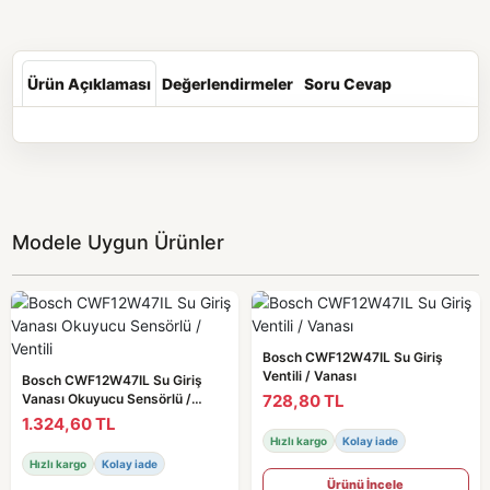
Ürün Açıklaması
Değerlendirmeler
Soru Cevap
Modele Uygun Ürünler
Bosch CWF12W47IL Su Giriş
Ventili / Vanası
Bosch CWF12W47IL Su Giriş
728,80 TL
Vanası Okuyucu Sensörlü /
Ventili
1.324,60 TL
Hızlı kargo
Kolay iade
Hızlı kargo
Kolay iade
Ürünü İncele