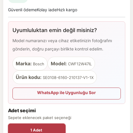
Güvenli ödeme
Kolay iade
Hızlı kargo
Uyumluluktan emin değil misiniz?
Model numaranızı veya cihaz etiketinizin fotoğrafını
gönderin, doğru parçayı birlikte kontrol edelim.
Marka:
Model:
Bosch
CWF12W47IL
Ürün kodu:
SE0108-6160-210137-V1-1X
WhatsApp ile Uygunluğu Sor
Adet seçimi
Sepete eklenecek paket seçeneği
1 Adet