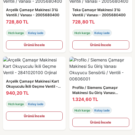
Arçelik Çamaşır Makinesi 3'lü
Teka Çamaşır Makinesi 3'lü
Ventili / Vanası - 2005680400
Ventili / Vanası - 2005680400
728,80 TL
728,80 TL
Hızlı kargo
Kolay iade
Hızlı kargo
Kolay iade
Ürünü İncele
Ürünü İncele
Arçelik Çamaşır Makinesi Kart
Okuyuculu İkili Geçme Ventil -
Profilo / Siemens Çamaşır
2841020100 Orjinal
940,20 TL
Makinesi Su Giriş Vanası
Okuyucu Sensörlü / Ventili -
1.324,60 TL
00606001
Hızlı kargo
Kolay iade
Hızlı kargo
Kolay iade
Ürünü İncele
Ürünü İncele