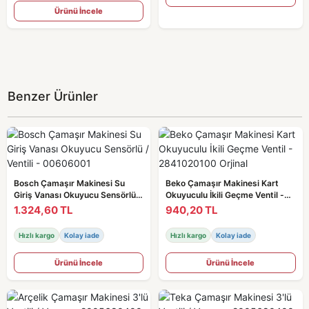
Ürünü İncele
Benzer Ürünler
Bosch Çamaşır Makinesi Su
Beko Çamaşır Makinesi Kart
Giriş Vanası Okuyucu Sensörlü /
Okuyuculu İkili Geçme Ventil -
Ventili - 00606001
2841020100 Orjinal
1.324,60 TL
940,20 TL
Hızlı kargo
Kolay iade
Hızlı kargo
Kolay iade
Ürünü İncele
Ürünü İncele