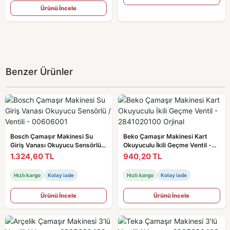
Ürünü İncele
Benzer Ürünler
Bosch Çamaşır Makinesi Su
Beko Çamaşır Makinesi Kart
Giriş Vanası Okuyucu Sensörlü /
Okuyuculu İkili Geçme Ventil -
Ventili - 00606001
2841020100 Orjinal
1.324,60 TL
940,20 TL
Hızlı kargo
Kolay iade
Hızlı kargo
Kolay iade
Ürünü İncele
Ürünü İncele