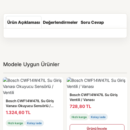
Ürün Açıklaması
Değerlendirmeler
Soru Cevap
Modele Uygun Ürünler
Bosch CWF14W47IL Su Giriş
Ventili / Vanası
Bosch CWF14W47IL Su Giriş
728,80 TL
Vanası Okuyucu Sensörlü /
Ventili
1.324,60 TL
Hızlı kargo
Kolay iade
Hızlı kargo
Kolay iade
Ürünü İncele