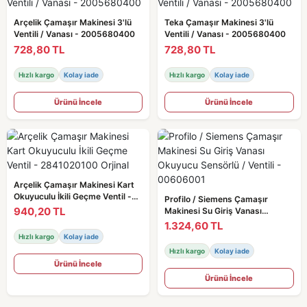
Arçelik Çamaşır Makinesi 3'lü
Teka Çamaşır Makinesi 3'lü
Ventili / Vanası - 2005680400
Ventili / Vanası - 2005680400
728,80 TL
728,80 TL
Hızlı kargo
Kolay iade
Hızlı kargo
Kolay iade
Ürünü İncele
Ürünü İncele
Arçelik Çamaşır Makinesi Kart
Okuyuculu İkili Geçme Ventil -
Profilo / Siemens Çamaşır
2841020100 Orjinal
940,20 TL
Makinesi Su Giriş Vanası
Okuyucu Sensörlü / Ventili -
1.324,60 TL
00606001
Hızlı kargo
Kolay iade
Hızlı kargo
Kolay iade
Ürünü İncele
Ürünü İncele