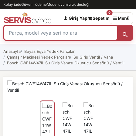
Kolay iade
Güvenli ödeme
Model uyumluluk desteği
0
Giriş Yap
Sepetim
Menü
Anasayfa
Beyaz Eşya Yedek Parçaları
Çamaşır Makinesi Yedek Parçaları
Su Giriş Ventil / Vana
Bosch CWF14W47IL Su Giriş Vanası Okuyucu Sensörlü / Ventili