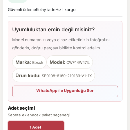
Güvenli ödeme
Kolay iade
Hızlı kargo
Uyumluluktan emin değil misiniz?
Model numaranızı veya cihaz etiketinizin fotoğrafını
gönderin, doğru parçayı birlikte kontrol edelim.
Marka:
Model:
Bosch
CWF14W47IL
Ürün kodu:
SE0108-6160-210139-V1-1X
WhatsApp ile Uygunluğu Sor
Adet seçimi
Sepete eklenecek paket seçeneği
1 Adet