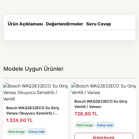
Ürün Açıklaması
Değerlendirmeler
Soru Cevap
Modele Uygun Ürünler
Bosch WAQ2832ECO Su Giriş
Ventili / Vanası
Bosch WAQ2832ECO Su Giriş
728,80 TL
Vanası Okuyucu Sensörlü /
Ventili
1.324,60 TL
Hızlı kargo
Kolay iade
Hızlı kargo
Kolay iade
Ürünü İncele