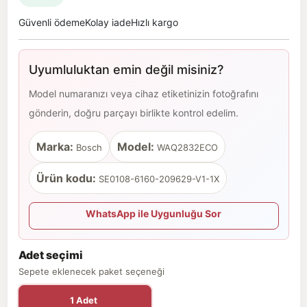
Güvenli ödeme
Kolay iade
Hızlı kargo
Uyumluluktan emin değil misiniz?
Model numaranızı veya cihaz etiketinizin fotoğrafını
gönderin, doğru parçayı birlikte kontrol edelim.
Marka:
Model:
Bosch
WAQ2832ECO
Ürün kodu:
SE0108-6160-209629-V1-1X
WhatsApp ile Uygunluğu Sor
Adet seçimi
Sepete eklenecek paket seçeneği
1 Adet