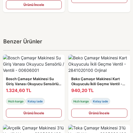
Ürünü İncele
Benzer Ürünler
Bosch Çamaşır Makinesi Su
Beko Çamaşır Makinesi Kart
Giriş Vanası Okuyucu Sensörlü /
Okuyuculu İkili Geçme Ventil -
Ventili - 00606001
2841020100 Orjinal
1.324,60 TL
940,20 TL
Hızlı kargo
Kolay iade
Hızlı kargo
Kolay iade
Ürünü İncele
Ürünü İncele