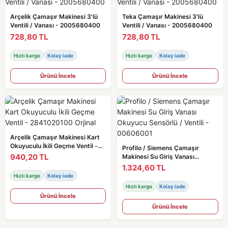
Arçelik Çamaşır Makinesi 3'lü
Teka Çamaşır Makinesi 3'lü
Ventili / Vanası - 2005680400
Ventili / Vanası - 2005680400
728,80 TL
728,80 TL
Hızlı kargo
Kolay iade
Hızlı kargo
Kolay iade
Ürünü İncele
Ürünü İncele
Arçelik Çamaşır Makinesi Kart
Okuyuculu İkili Geçme Ventil -
Profilo / Siemens Çamaşır
2841020100 Orjinal
940,20 TL
Makinesi Su Giriş Vanası
Okuyucu Sensörlü / Ventili -
1.324,60 TL
00606001
Hızlı kargo
Kolay iade
Hızlı kargo
Kolay iade
Ürünü İncele
Ürünü İncele