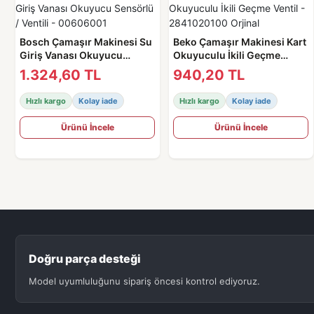
Bosch Çamaşır Makinesi Su
Beko Çamaşır Makinesi Kart
Giriş Vanası Okuyucu
Okuyuculu İkili Geçme
Sensörlü / Ventili -
Ventil - 2841020100 Orjinal
1.324,60 TL
940,20 TL
00606001
Hızlı kargo
Kolay iade
Hızlı kargo
Kolay iade
Ürünü İncele
Ürünü İncele
Doğru parça desteği
Model uyumluluğunu sipariş öncesi kontrol ediyoruz.