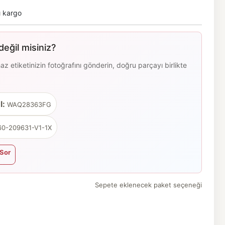
ı kargo
eğil misiniz?
 etiketinizin fotoğrafını gönderin, doğru parçayı birlikte
l:
WAQ28363FG
0-209631-V1-1X
Sor
Sepete eklenecek paket seçeneği