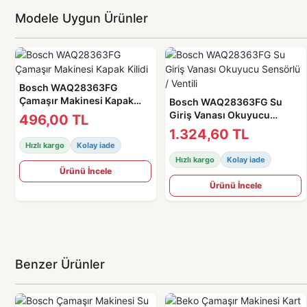
Modele Uygun Ürünler
Bosch WAQ28363FG
Çamaşır Makinesi Kapak
Bosch WAQ28363FG Su
Kilidi
Giriş Vanası Okuyucu
496,00 TL
Sensörlü / Ventili
1.324,60 TL
Hızlı kargo
Kolay iade
Hızlı kargo
Kolay iade
Ürünü İncele
Ürünü İncele
Benzer Ürünler