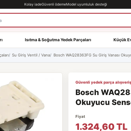
Kolay iade
Güvenli ödeme
Model uyumluluk desteği
rı
Isıtma & Soğutma Yedek Parçaları
Küçük Ev
aları
Su Giriş Ventil / Vana
Bosch WAQ28363FG Su Giriş Vanası Okuyuc
Güvenli yedek parça alışveriş
Bosch WAQ283
Okuyucu Sensör
Fiyat
1.324,60 TL