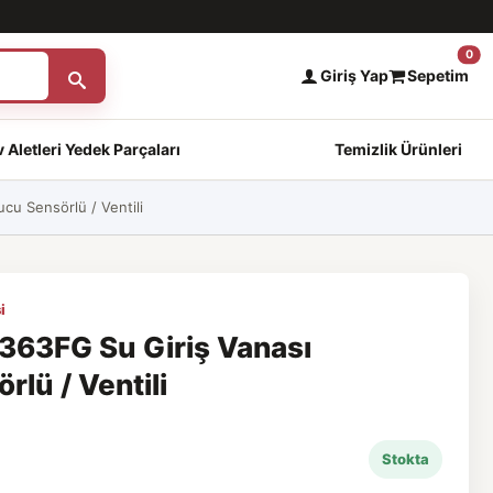
0
Giriş Yap
Sepetim
 Aletleri Yedek Parçaları
Temizlik Ürünleri
u Sensörlü / Ventili
i
63FG Su Giriş Vanası
lü / Ventili
Stokta