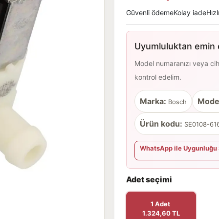
Güvenli ödeme
Kolay iade
Hızl
Uyumluluktan emin d
Model numaranızı veya cihaz
kontrol edelim.
Marka:
Mode
Bosch
Ürün kodu:
SE0108-616
WhatsApp ile Uygunluğu 
Adet seçimi
1 Adet
1.324,60 TL