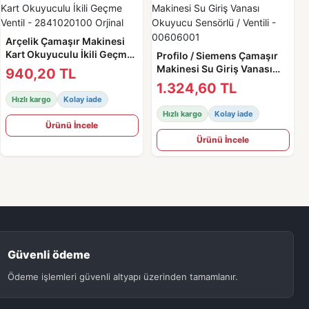
Arçelik Çamaşır Makinesi
Kart Okuyuculu İkili Geçme
Profilo / Siemens Çamaşır
Ventil - 2841020100 Orjinal
Makinesi Su Giriş Vanası
940,20 TL
Okuyucu Sensörlü / Ventili -
1.324,60 TL
00606001
Hızlı kargo
Kolay iade
Hızlı kargo
Kolay iade
Ürünü İncele
Ürünü İncele
Güvenli ödeme
Ödeme işlemleri güvenli altyapı üzerinden tamamlanır.