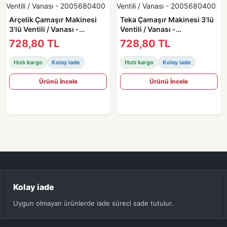
Arçelik Çamaşır Makinesi
Teka Çamaşır Makinesi 3'lü
3'lü Ventili / Vanası -
Ventili / Vanası -
2005680400
2005680400
728,80 TL
728,80 TL
Hızlı kargo
Kolay iade
Hızlı kargo
Kolay iade
Ürünü İncele
Ürünü İncele
Kolay iade
Uygun olmayan ürünlerde iade süreci sade tutulur.