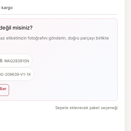
ı kargo
eğil misiniz?
 etiketinizin fotoğrafını gönderin, doğru parçayı birlikte
l:
WAQ28391SN
0-209639-V1-1X
Sor
Sepete eklenecek paket seçeneği