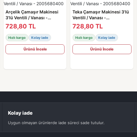
Arçelik Çamaşır Makinesi
Teka Çamaşır Makinesi 3'lü
3'lü Ventili / Vanası -
Ventili / Vanası -
2005680400
2005680400
728,80 TL
728,80 TL
Hızlı kargo
Kolay iade
Hızlı kargo
Kolay iade
Ürünü İncele
Ürünü İncele
Kolay iade
Uygun olmayan ürünlerde iade süreci sade tutulur.