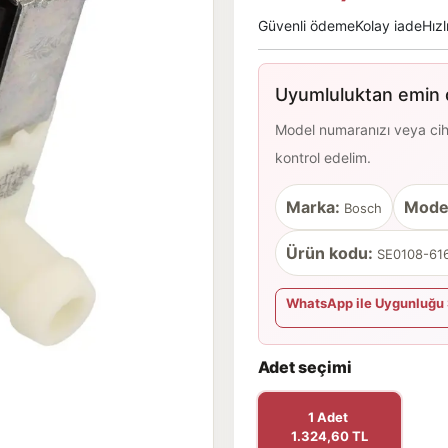
Güvenli ödeme
Kolay iade
Hızl
Uyumluluktan emin d
Model numaranızı veya cihaz
kontrol edelim.
Marka:
Mode
Bosch
Ürün kodu:
SE0108-616
WhatsApp ile Uygunluğu 
Adet seçimi
1 Adet
1.324,60 TL