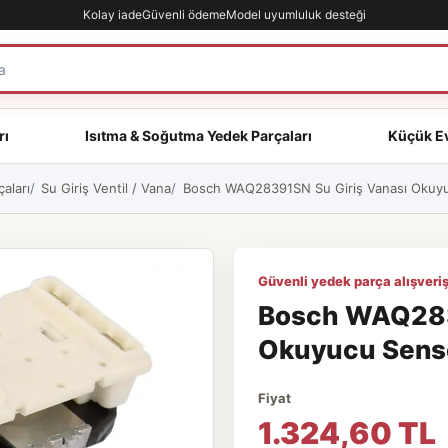
Kolay iade
Güvenli ödeme
Model uyumluluk desteği
rı
Isıtma & Soğutma Yedek Parçaları
Küçük Ev
aları
Su Giriş Ventil / Vana
Bosch WAQ28391SN Su Giriş Vanası Okuyuc
Güvenli yedek parça alışveriş
Bosch WAQ283
Okuyucu Sensör
Fiyat
1.324,60 TL