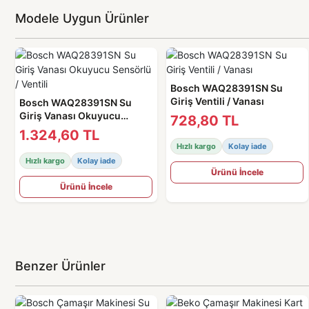
Modele Uygun Ürünler
Bosch WAQ28391SN Su
Giriş Ventili / Vanası
Bosch WAQ28391SN Su
Giriş Vanası Okuyucu
728,80 TL
Sensörlü / Ventili
1.324,60 TL
Hızlı kargo
Kolay iade
Hızlı kargo
Kolay iade
Ürünü İncele
Ürünü İncele
Benzer Ürünler