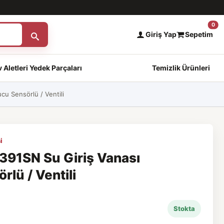
0
Giriş Yap
Sepetim
 Aletleri Yedek Parçaları
Temizlik Ürünleri
u Sensörlü / Ventili
i
91SN Su Giriş Vanası
lü / Ventili
Stokta