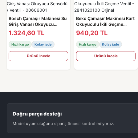
Bosch Çamaşır Makinesi Su
Beko Çamaşır Makinesi Kart
Giriş Vanası Okuyucu
Okuyuculu İkili Geçme
Sensörlü / Ventili -
Ventil - 2841020100 Orjinal
1.324,60 TL
940,20 TL
00606001
Hızlı kargo
Kolay iade
Hızlı kargo
Kolay iade
Ürünü İncele
Ürünü İncele
Doğru parça desteği
Model uyumluluğunu sipariş öncesi kontrol ediyoruz.