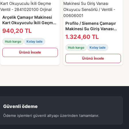
Arçelik Çamaşır Makinesi
Kart Okuyuculu İkili Geçme
Profilo / Siemens Çamaşır
Ventil - 2841020100 Orjinal
Makinesi Su Giriş Vanası
940,20 TL
Okuyucu Sensörlü / Ventili -
1.324,60 TL
00606001
Hızlı kargo
Kolay iade
Hızlı kargo
Kolay iade
Ürünü İncele
Ürünü İncele
Güvenli ödeme
Ödeme işlemleri güvenli altyapı üzerinden tamamlanır.