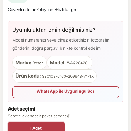
Güvenli ödeme
Kolay iade
Hızlı kargo
Uyumluluktan emin değil misiniz?
Model numaranızı veya cihaz etiketinizin fotoğrafını
gönderin, doğru parçayı birlikte kontrol edelim.
Marka:
Model:
Bosch
WAQ28428II
Ürün kodu:
SE0108-6160-209648-V1-1X
WhatsApp ile Uygunluğu Sor
Adet seçimi
Sepete eklenecek paket seçeneği
1 Adet