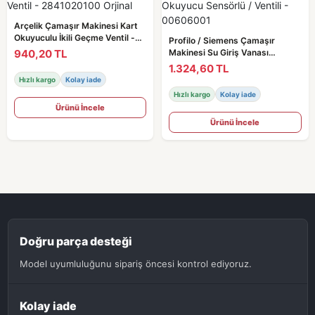
Arçelik Çamaşır Makinesi Kart
Okuyuculu İkili Geçme Ventil -
Profilo / Siemens Çamaşır
2841020100 Orjinal
940,20 TL
Makinesi Su Giriş Vanası
Okuyucu Sensörlü / Ventili -
1.324,60 TL
00606001
Hızlı kargo
Kolay iade
Hızlı kargo
Kolay iade
Ürünü İncele
Ürünü İncele
Doğru parça desteği
Model uyumluluğunu sipariş öncesi kontrol ediyoruz.
Kolay iade