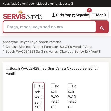
Kolay iade
Güvenli ödeme
Model uyumluluk desteği
0
Giriş Yap
Sepetim
Menü
Anasayfa
Beyaz Eşya Yedek Parçaları
Çamaşır Makinesi Yedek Parçaları
Su Giriş Ventil / Vana
Bosch WAQ28428II Su Giriş Vanası Okuyucu Sensörlü / Ventili