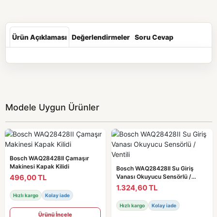
Ürün Açıklaması
Değerlendirmeler
Soru Cevap
Modele Uygun Ürünler
Bosch WAQ28428II Çamaşır
Makinesi Kapak Kilidi
Bosch WAQ28428II Su Giriş
496,00 TL
Vanası Okuyucu Sensörlü /
Ventili
1.324,60 TL
Hızlı kargo
Kolay iade
Hızlı kargo
Kolay iade
Ürünü İncele