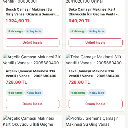
Bosch Çamaşır Makinesi Su
Beko Çamaşır Makinesi Kart
Giriş Vanası Okuyucu Sensörlü /
Okuyuculu İkili Geçme Ventil -
Ventili - 00606001
2841020100 Orjinal
1.324,60 TL
940,20 TL
Hızlı kargo
Kolay iade
Hızlı kargo
Kolay iade
Ürünü İncele
Ürünü İncele
Arçelik Çamaşır Makinesi 3'lü
Teka Çamaşır Makinesi 3'lü
Ventili / Vanası - 2005680400
Ventili / Vanası - 2005680400
728,80 TL
728,80 TL
Hızlı kargo
Kolay iade
Hızlı kargo
Kolay iade
Ürünü İncele
Ürünü İncele