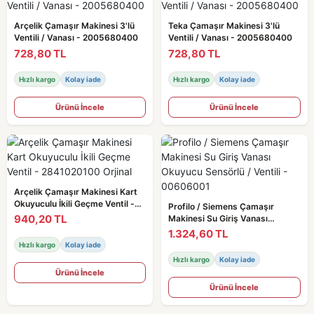
Arçelik Çamaşır Makinesi 3'lü
Teka Çamaşır Makinesi 3'lü
Ventili / Vanası - 2005680400
Ventili / Vanası - 2005680400
728,80 TL
728,80 TL
Hızlı kargo
Kolay iade
Hızlı kargo
Kolay iade
Ürünü İncele
Ürünü İncele
Arçelik Çamaşır Makinesi Kart
Okuyuculu İkili Geçme Ventil -
Profilo / Siemens Çamaşır
2841020100 Orjinal
940,20 TL
Makinesi Su Giriş Vanası
Okuyucu Sensörlü / Ventili -
1.324,60 TL
00606001
Hızlı kargo
Kolay iade
Hızlı kargo
Kolay iade
Ürünü İncele
Ürünü İncele