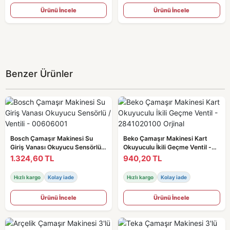
Ürünü İncele
Ürünü İncele
Benzer Ürünler
Bosch Çamaşır Makinesi Su
Beko Çamaşır Makinesi Kart
Giriş Vanası Okuyucu Sensörlü /
Okuyuculu İkili Geçme Ventil -
Ventili - 00606001
2841020100 Orjinal
1.324,60 TL
940,20 TL
Hızlı kargo
Kolay iade
Hızlı kargo
Kolay iade
Ürünü İncele
Ürünü İncele