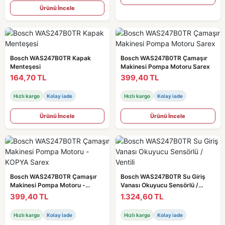
Ürünü İncele
Bosch WAS247B0TR Kapak
Bosch WAS247B0TR Çamaşır
Menteşesi
Makinesi Pompa Motoru Sarex
164,70 TL
399,40 TL
Hızlı kargo
Kolay iade
Hızlı kargo
Kolay iade
Ürünü İncele
Ürünü İncele
Bosch WAS247B0TR Çamaşır
Bosch WAS247B0TR Su Giriş
Makinesi Pompa Motoru -
Vanası Okuyucu Sensörlü /
KOPYA Sarex
Ventili
399,40 TL
1.324,60 TL
Hızlı kargo
Kolay iade
Hızlı kargo
Kolay iade