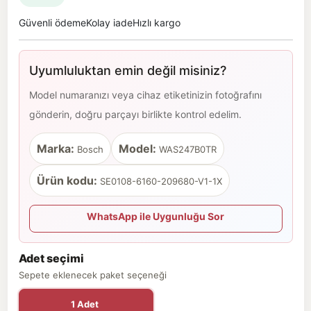
Güvenli ödeme
Kolay iade
Hızlı kargo
Uyumluluktan emin değil misiniz?
Model numaranızı veya cihaz etiketinizin fotoğrafını
gönderin, doğru parçayı birlikte kontrol edelim.
Marka:
Model:
Bosch
WAS247B0TR
Ürün kodu:
SE0108-6160-209680-V1-1X
WhatsApp ile Uygunluğu Sor
Adet seçimi
Sepete eklenecek paket seçeneği
1 Adet