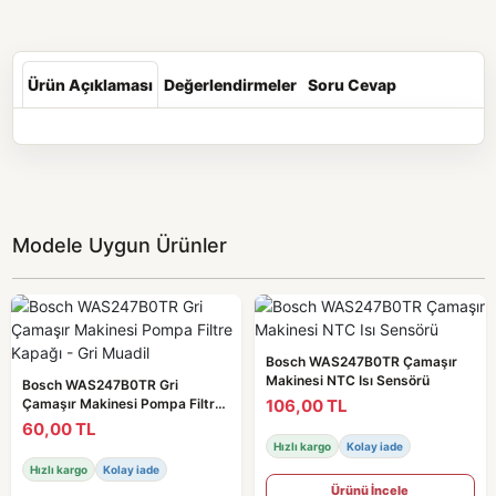
Ürün Açıklaması
Değerlendirmeler
Soru Cevap
Modele Uygun Ürünler
Bosch WAS247B0TR Çamaşır
Makinesi NTC Isı Sensörü
Bosch WAS247B0TR Gri
106,00 TL
Çamaşır Makinesi Pompa Filtre
Kapağı - Gri Muadil
60,00 TL
Hızlı kargo
Kolay iade
Hızlı kargo
Kolay iade
Ürünü İncele