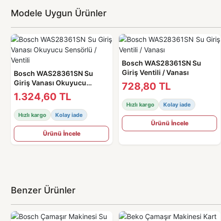
Modele Uygun Ürünler
Bosch WAS28361SN Su
Giriş Ventili / Vanası
Bosch WAS28361SN Su
Giriş Vanası Okuyucu
728,80 TL
Sensörlü / Ventili
1.324,60 TL
Hızlı kargo
Kolay iade
Hızlı kargo
Kolay iade
Ürünü İncele
Ürünü İncele
Benzer Ürünler