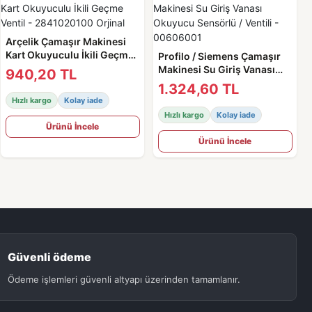
Arçelik Çamaşır Makinesi
Kart Okuyuculu İkili Geçme
Profilo / Siemens Çamaşır
Ventil - 2841020100 Orjinal
Makinesi Su Giriş Vanası
940,20 TL
Okuyucu Sensörlü / Ventili -
1.324,60 TL
00606001
Hızlı kargo
Kolay iade
Hızlı kargo
Kolay iade
Ürünü İncele
Ürünü İncele
Güvenli ödeme
Ödeme işlemleri güvenli altyapı üzerinden tamamlanır.