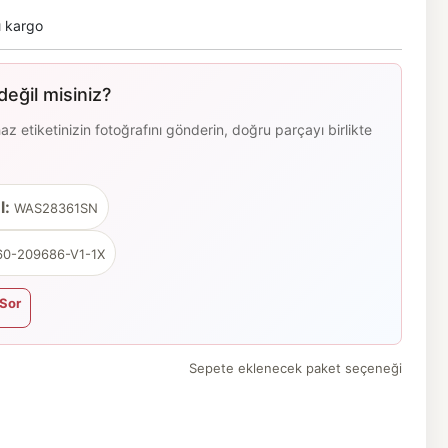
ı kargo
eğil misiniz?
 etiketinizin fotoğrafını gönderin, doğru parçayı birlikte
l:
WAS28361SN
0-209686-V1-1X
Sor
Sepete eklenecek paket seçeneği