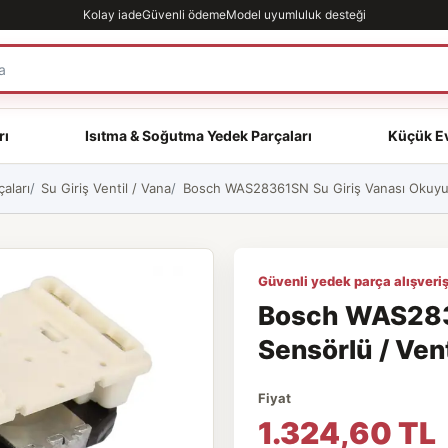
Kolay iade
Güvenli ödeme
Model uyumluluk desteği
rı
Isıtma & Soğutma Yedek Parçaları
Küçük Ev
aları
Su Giriş Ventil / Vana
Bosch WAS28361SN Su Giriş Vanası Okuyucu
Güvenli yedek parça alışveriş
Bosch WAS283
Sensörlü / Vent
Fiyat
1.324,60 TL