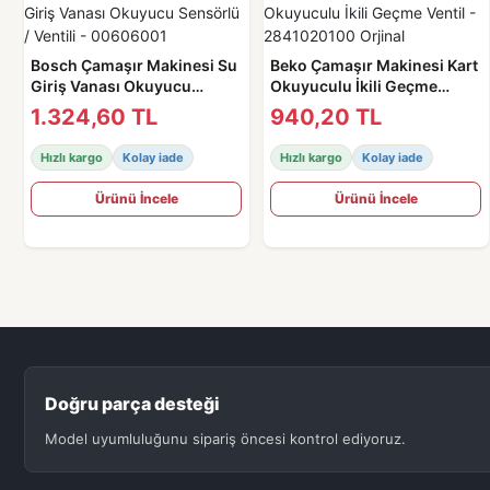
Bosch Çamaşır Makinesi Su
Beko Çamaşır Makinesi Kart
Giriş Vanası Okuyucu
Okuyuculu İkili Geçme
Sensörlü / Ventili -
Ventil - 2841020100 Orjinal
1.324,60 TL
940,20 TL
00606001
Hızlı kargo
Kolay iade
Hızlı kargo
Kolay iade
Ürünü İncele
Ürünü İncele
Doğru parça desteği
Model uyumluluğunu sipariş öncesi kontrol ediyoruz.