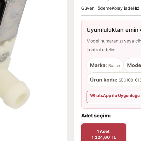
Güvenli ödeme
Kolay iade
Hızl
Uyumluluktan emin d
Model numaranızı veya cihaz
kontrol edelim.
Marka:
Mode
Bosch
Ürün kodu:
SE0108-616
WhatsApp ile Uygunluğu 
Adet seçimi
1 Adet
1.324,60 TL