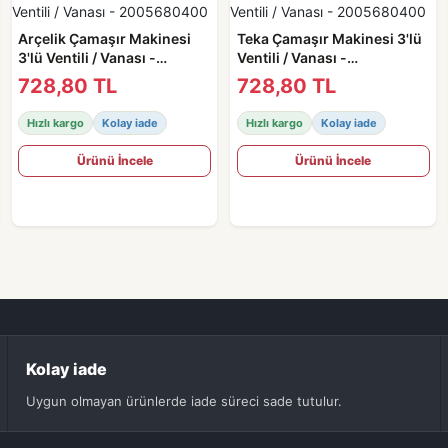
Arçelik Çamaşır Makinesi
Teka Çamaşır Makinesi 3'lü
3'lü Ventili / Vanası -
Ventili / Vanası -
2005680400
2005680400
728,80 TL
728,80 TL
Hızlı kargo
Kolay iade
Hızlı kargo
Kolay iade
Ürünü İncele
Ürünü İncele
Kolay iade
Uygun olmayan ürünlerde iade süreci sade tutulur.