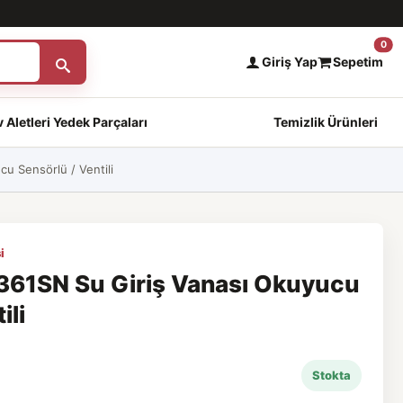
0
Giriş Yap
Sepetim
 Aletleri Yedek Parçaları
Temizlik Ürünleri
 Sensörlü / Ventili
i
61SN Su Giriş Vanası Okuyucu
ili
Stokta