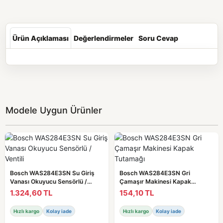
Ürün Açıklaması
Değerlendirmeler
Soru Cevap
Modele Uygun Ürünler
Bosch WAS284E3SN Su Giriş
Bosch WAS284E3SN Gri
Vanası Okuyucu Sensörlü /
Çamaşır Makinesi Kapak
Ventili
Tutamağı
1.324,60 TL
154,10 TL
Hızlı kargo
Kolay iade
Hızlı kargo
Kolay iade