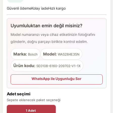
Güvenli ödeme
Kolay iade
Hızlı kargo
Uyumluluktan emin değil misiniz?
Model numaranızı veya cihaz etiketinizin fotoğrafını
gönderin, doğru parçayı birlikte kontrol edelim.
Marka:
Model:
Bosch
WAS284E3SN
Ürün kodu:
SE0108-6160-209702-V1-1X
WhatsApp ile Uygunluğu Sor
Adet seçimi
Sepete eklenecek paket seçeneği
1 Adet