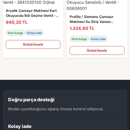
Arçelik Çamaşır Makinesi Kart
Okuyuculu İkili Geçme Ventil -
Profilo / Siemens Çamaşır
2841020100 Orjinal
940,20 TL
Makinesi Su Giriş Vanası
Okuyucu Sensörlü / Ventili -
1.324,60 TL
00606001
Hızlı kargo
Kolay iade
Hızlı kargo
Kolay iade
Ürünü İncele
Ürünü İncele
Doğru parça desteği
Model uyumluluğunu sipariş öncesi kontrol ediyoruz.
Kolay iade