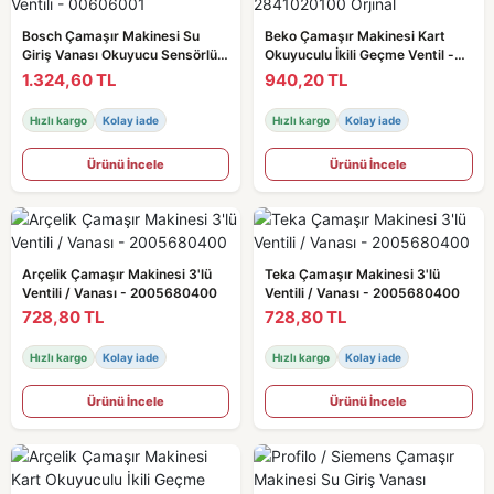
Bosch Çamaşır Makinesi Su
Beko Çamaşır Makinesi Kart
Giriş Vanası Okuyucu Sensörlü /
Okuyuculu İkili Geçme Ventil -
Ventili - 00606001
2841020100 Orjinal
1.324,60 TL
940,20 TL
Hızlı kargo
Kolay iade
Hızlı kargo
Kolay iade
Ürünü İncele
Ürünü İncele
Arçelik Çamaşır Makinesi 3'lü
Teka Çamaşır Makinesi 3'lü
Ventili / Vanası - 2005680400
Ventili / Vanası - 2005680400
728,80 TL
728,80 TL
Hızlı kargo
Kolay iade
Hızlı kargo
Kolay iade
Ürünü İncele
Ürünü İncele