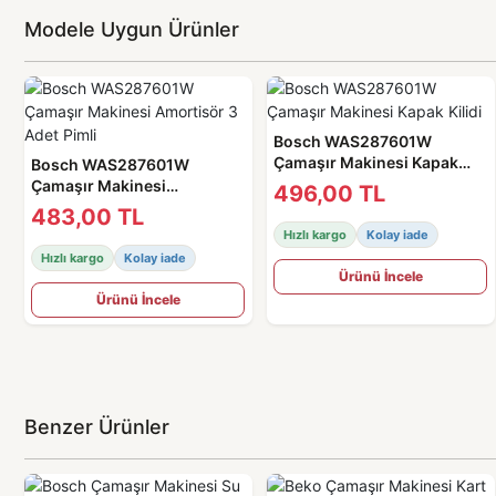
Modele Uygun Ürünler
Bosch WAS287601W
Çamaşır Makinesi Kapak
Bosch WAS287601W
Kilidi
Çamaşır Makinesi
496,00 TL
Amortisör 3 Adet Pimli
483,00 TL
Hızlı kargo
Kolay iade
Hızlı kargo
Kolay iade
Ürünü İncele
Ürünü İncele
Benzer Ürünler