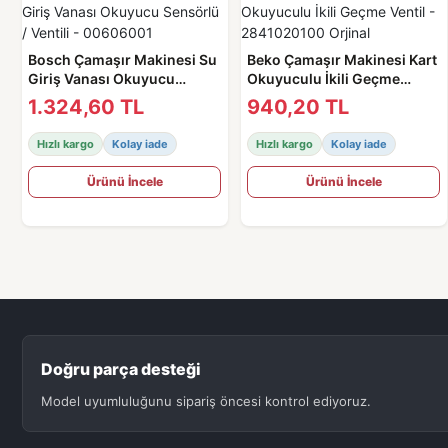
Bosch Çamaşır Makinesi Su
Beko Çamaşır Makinesi Kart
Giriş Vanası Okuyucu
Okuyuculu İkili Geçme
Sensörlü / Ventili -
Ventil - 2841020100 Orjinal
1.324,60 TL
940,20 TL
00606001
Hızlı kargo
Kolay iade
Hızlı kargo
Kolay iade
Ürünü İncele
Ürünü İncele
Doğru parça desteği
Model uyumluluğunu sipariş öncesi kontrol ediyoruz.