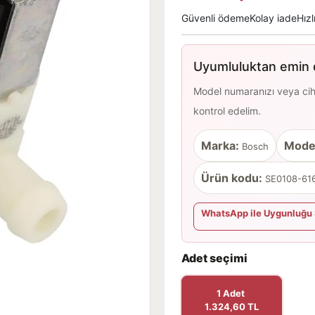
Güvenli ödeme
Kolay iade
Hızl
Uyumluluktan emin d
Model numaranızı veya cihaz
kontrol edelim.
Marka:
Mode
Bosch
Ürün kodu:
SE0108-616
WhatsApp ile Uygunluğu 
Adet seçimi
1 Adet
1.324,60 TL