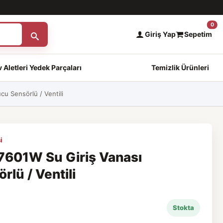
0
Giriş Yap
Sepetim
 Aletleri Yedek Parçaları
Temizlik Ürünleri
u Sensörlü / Ventili
i
601W Su Giriş Vanası
lü / Ventili
Stokta