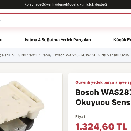
Kolay iade
Güvenli ödeme
Model uyumluluk desteği
rı
Isıtma & Soğutma Yedek Parçaları
Küçük Ev
aları
Su Giriş Ventil / Vana
Bosch WAS287601W Su Giriş Vanası Okuyuc
Güvenli yedek parça alışveriş
Bosch WAS287
Okuyucu Sensör
Fiyat
1.324,60 TL