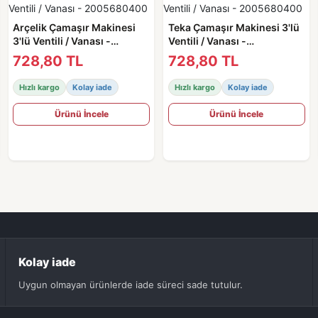
Arçelik Çamaşır Makinesi
Teka Çamaşır Makinesi 3'lü
3'lü Ventili / Vanası -
Ventili / Vanası -
2005680400
2005680400
728,80 TL
728,80 TL
Hızlı kargo
Kolay iade
Hızlı kargo
Kolay iade
Ürünü İncele
Ürünü İncele
Kolay iade
Uygun olmayan ürünlerde iade süreci sade tutulur.