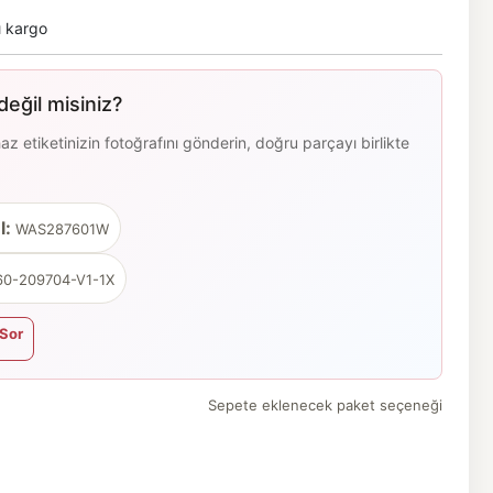
ı kargo
eğil misiniz?
 etiketinizin fotoğrafını gönderin, doğru parçayı birlikte
l:
WAS287601W
0-209704-V1-1X
Sor
Sepete eklenecek paket seçeneği