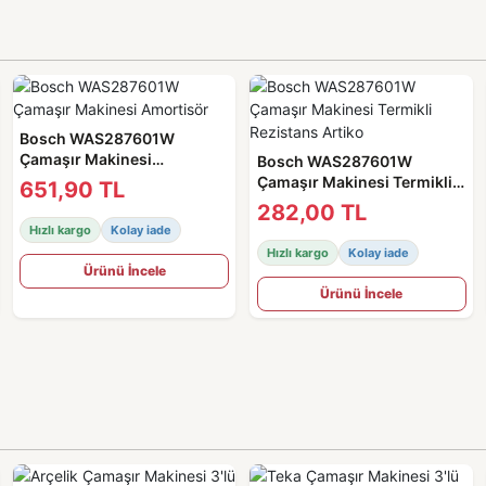
Bosch WAS287601W
Çamaşır Makinesi
Bosch WAS287601W
Amortisör
Çamaşır Makinesi Termikli
651,90 TL
Rezistans Artiko
282,00 TL
Hızlı kargo
Kolay iade
Hızlı kargo
Kolay iade
Ürünü İncele
Ürünü İncele