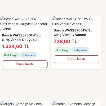
Bosch WAS287601W Su
Giriş Ventili / Vanası
Bosch WAS287601W Su
Giriş Vanası Okuyucu
728,80 TL
Sensörlü / Ventili
1.324,60 TL
Hızlı kargo
Kolay iade
Hızlı kargo
Kolay iade
Ürünü İncele
Ürünü İncele