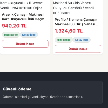
Arçelik Çamaşır Makinesi
Kart Okuyuculu İkili Geçme
Profilo / Siemens Çamaşır
Ventil - 2841020100 Orjinal
Makinesi Su Giriş Vanası
940,20 TL
Okuyucu Sensörlü / Ventili -
1.324,60 TL
00606001
Hızlı kargo
Kolay iade
Hızlı kargo
Kolay iade
Ürünü İncele
Ürünü İncele
Güvenli ödeme
Ödeme işlemleri güvenli altyapı üzerinden tamamlanır.