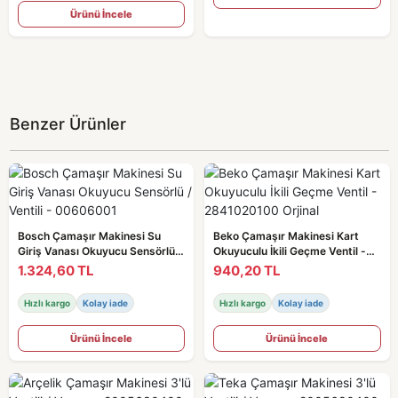
Ürünü İncele
Benzer Ürünler
Bosch Çamaşır Makinesi Su
Beko Çamaşır Makinesi Kart
Giriş Vanası Okuyucu Sensörlü /
Okuyuculu İkili Geçme Ventil -
Ventili - 00606001
2841020100 Orjinal
1.324,60 TL
940,20 TL
Hızlı kargo
Kolay iade
Hızlı kargo
Kolay iade
Ürünü İncele
Ürünü İncele