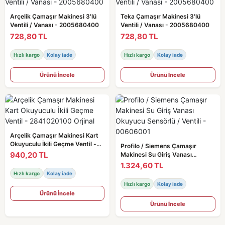
Arçelik Çamaşır Makinesi 3'lü
Teka Çamaşır Makinesi 3'lü
Ventili / Vanası - 2005680400
Ventili / Vanası - 2005680400
728,80 TL
728,80 TL
Hızlı kargo
Kolay iade
Hızlı kargo
Kolay iade
Ürünü İncele
Ürünü İncele
Arçelik Çamaşır Makinesi Kart
Okuyuculu İkili Geçme Ventil -
Profilo / Siemens Çamaşır
2841020100 Orjinal
940,20 TL
Makinesi Su Giriş Vanası
Okuyucu Sensörlü / Ventili -
1.324,60 TL
00606001
Hızlı kargo
Kolay iade
Hızlı kargo
Kolay iade
Ürünü İncele
Ürünü İncele