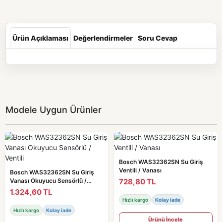
Ürün Açıklaması
Değerlendirmeler
Soru Cevap
Modele Uygun Ürünler
Bosch WAS32362SN Su Giriş
Ventili / Vanası
Bosch WAS32362SN Su Giriş
728,80 TL
Vanası Okuyucu Sensörlü /
Ventili
1.324,60 TL
Hızlı kargo
Kolay iade
Hızlı kargo
Kolay iade
Ürünü İncele