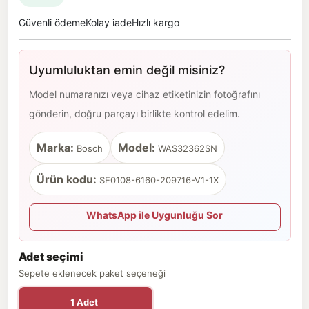
Güvenli ödeme
Kolay iade
Hızlı kargo
Uyumluluktan emin değil misiniz?
Model numaranızı veya cihaz etiketinizin fotoğrafını
gönderin, doğru parçayı birlikte kontrol edelim.
Marka:
Model:
Bosch
WAS32362SN
Ürün kodu:
SE0108-6160-209716-V1-1X
WhatsApp ile Uygunluğu Sor
Adet seçimi
Sepete eklenecek paket seçeneği
1 Adet