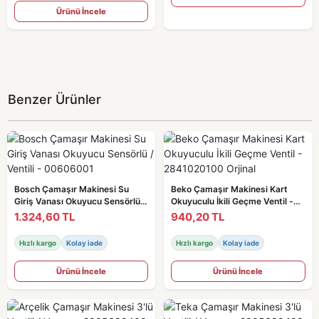
Ürünü İncele
Benzer Ürünler
Bosch Çamaşır Makinesi Su
Beko Çamaşır Makinesi Kart
Giriş Vanası Okuyucu Sensörlü /
Okuyuculu İkili Geçme Ventil -
Ventili - 00606001
2841020100 Orjinal
1.324,60 TL
940,20 TL
Hızlı kargo
Kolay iade
Hızlı kargo
Kolay iade
Ürünü İncele
Ürünü İncele