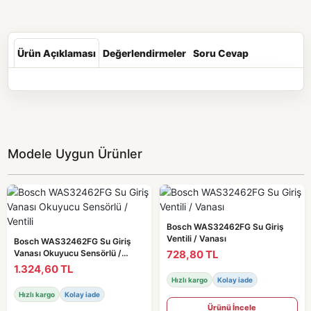
Ürün Açıklaması
Değerlendirmeler
Soru Cevap
Modele Uygun Ürünler
Bosch WAS32462FG Su Giriş
Ventili / Vanası
Bosch WAS32462FG Su Giriş
728,80 TL
Vanası Okuyucu Sensörlü /
Ventili
1.324,60 TL
Hızlı kargo
Kolay iade
Hızlı kargo
Kolay iade
Ürünü İncele