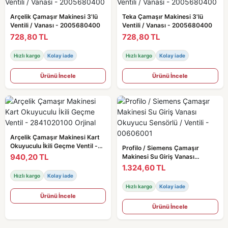
Arçelik Çamaşır Makinesi 3'lü
Teka Çamaşır Makinesi 3'lü
Ventili / Vanası - 2005680400
Ventili / Vanası - 2005680400
728,80 TL
728,80 TL
Hızlı kargo
Kolay iade
Hızlı kargo
Kolay iade
Ürünü İncele
Ürünü İncele
Arçelik Çamaşır Makinesi Kart
Okuyuculu İkili Geçme Ventil -
Profilo / Siemens Çamaşır
2841020100 Orjinal
940,20 TL
Makinesi Su Giriş Vanası
Okuyucu Sensörlü / Ventili -
1.324,60 TL
00606001
Hızlı kargo
Kolay iade
Hızlı kargo
Kolay iade
Ürünü İncele
Ürünü İncele