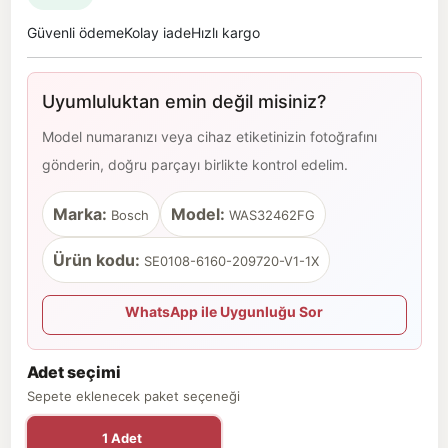
Güvenli ödeme
Kolay iade
Hızlı kargo
Uyumluluktan emin değil misiniz?
Model numaranızı veya cihaz etiketinizin fotoğrafını
gönderin, doğru parçayı birlikte kontrol edelim.
Marka:
Model:
Bosch
WAS32462FG
Ürün kodu:
SE0108-6160-209720-V1-1X
WhatsApp ile Uygunluğu Sor
Adet seçimi
Sepete eklenecek paket seçeneği
1 Adet