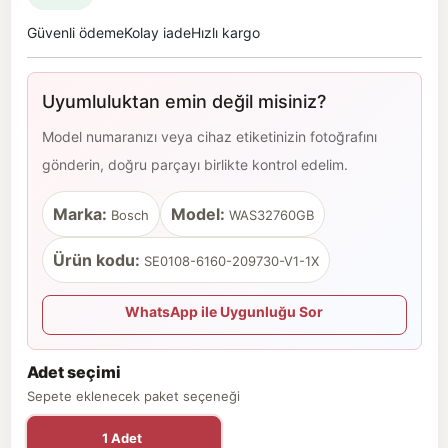
Güvenli ödeme
Kolay iade
Hızlı kargo
Uyumluluktan emin değil misiniz?
Model numaranızı veya cihaz etiketinizin fotoğrafını
gönderin, doğru parçayı birlikte kontrol edelim.
Marka:
Model:
Bosch
WAS32760GB
Ürün kodu:
SE0108-6160-209730-V1-1X
WhatsApp ile Uygunluğu Sor
Adet seçimi
Sepete eklenecek paket seçeneği
1 Adet