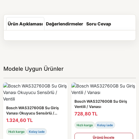
Ürün Açıklaması
Değerlendirmeler
Soru Cevap
Modele Uygun Ürünler
Bosch WAS32760GB Su Giriş
Ventili / Vanası
Bosch WAS32760GB Su Giriş
728,80 TL
Vanası Okuyucu Sensörlü /
Ventili
1.324,60 TL
Hızlı kargo
Kolay iade
Hızlı kargo
Kolay iade
Ürünü İncele