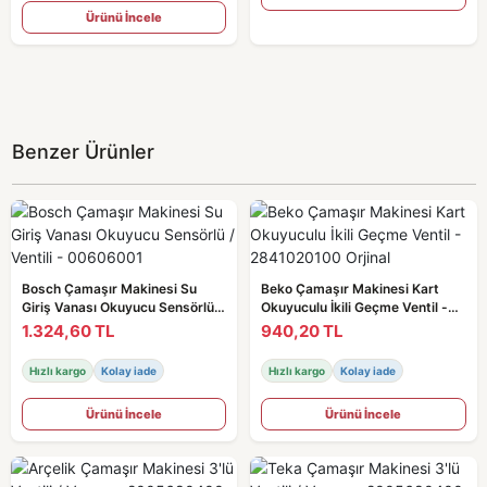
Ürünü İncele
Benzer Ürünler
Bosch Çamaşır Makinesi Su
Beko Çamaşır Makinesi Kart
Giriş Vanası Okuyucu Sensörlü /
Okuyuculu İkili Geçme Ventil -
Ventili - 00606001
2841020100 Orjinal
1.324,60 TL
940,20 TL
Hızlı kargo
Kolay iade
Hızlı kargo
Kolay iade
Ürünü İncele
Ürünü İncele