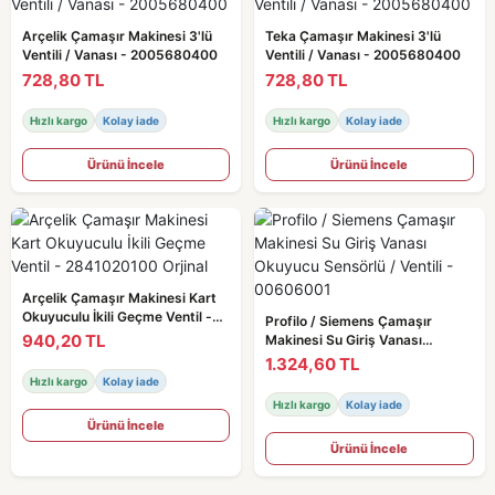
Arçelik Çamaşır Makinesi 3'lü
Teka Çamaşır Makinesi 3'lü
Ventili / Vanası - 2005680400
Ventili / Vanası - 2005680400
728,80 TL
728,80 TL
Hızlı kargo
Kolay iade
Hızlı kargo
Kolay iade
Ürünü İncele
Ürünü İncele
Arçelik Çamaşır Makinesi Kart
Okuyuculu İkili Geçme Ventil -
Profilo / Siemens Çamaşır
2841020100 Orjinal
940,20 TL
Makinesi Su Giriş Vanası
Okuyucu Sensörlü / Ventili -
1.324,60 TL
00606001
Hızlı kargo
Kolay iade
Hızlı kargo
Kolay iade
Ürünü İncele
Ürünü İncele