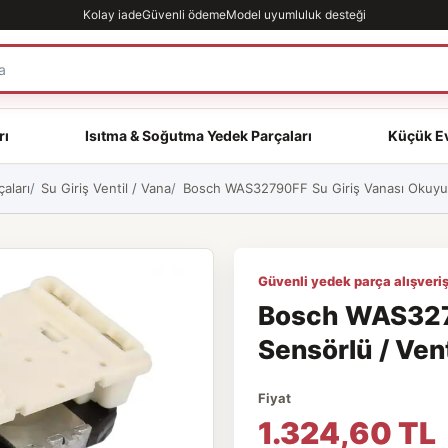
Kolay iade
Güvenli ödeme
Model uyumluluk desteği
rı
Isıtma & Soğutma Yedek Parçaları
Küçük Ev
aları
Su Giriş Ventil / Vana
Bosch WAS32790FF Su Giriş Vanası Okuyucu
Güvenli yedek parça alışveriş
Bosch WAS327
Sensörlü / Vent
Fiyat
1.324,60 TL