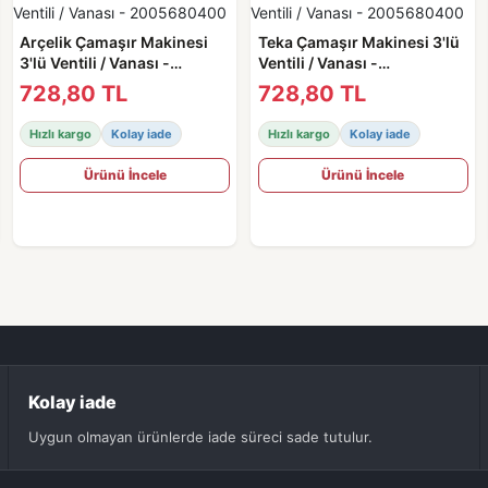
Arçelik Çamaşır Makinesi
Teka Çamaşır Makinesi 3'lü
3'lü Ventili / Vanası -
Ventili / Vanası -
2005680400
2005680400
728,80 TL
728,80 TL
Hızlı kargo
Kolay iade
Hızlı kargo
Kolay iade
Ürünü İncele
Ürünü İncele
Kolay iade
Uygun olmayan ürünlerde iade süreci sade tutulur.