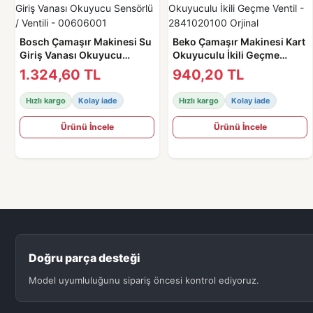
Bosch Çamaşır Makinesi Su
Beko Çamaşır Makinesi Kart
Giriş Vanası Okuyucu
Okuyuculu İkili Geçme
Sensörlü / Ventili -
Ventil - 2841020100 Orjinal
1.324,60 TL
940,20 TL
00606001
Hızlı kargo
Kolay iade
Hızlı kargo
Kolay iade
Ürünü İncele
Ürünü İncele
Doğru parça desteği
Model uyumluluğunu sipariş öncesi kontrol ediyoruz.