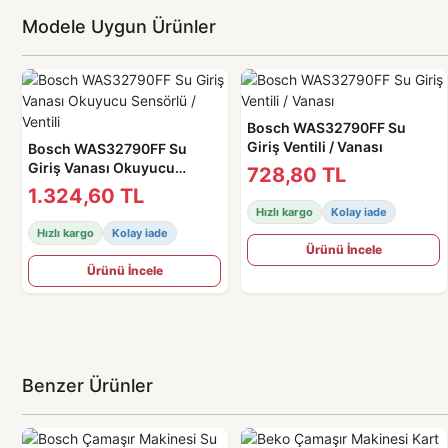
Modele Uygun Ürünler
Bosch WAS32790FF Su
Giriş Ventili / Vanası
Bosch WAS32790FF Su
Giriş Vanası Okuyucu
728,80 TL
Sensörlü / Ventili
1.324,60 TL
Hızlı kargo
Kolay iade
Hızlı kargo
Kolay iade
Ürünü İncele
Ürünü İncele
Benzer Ürünler