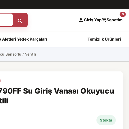
0
Giriş Yap
Sepetim
 Aletleri Yedek Parçaları
Temizlik Ürünleri
 Sensörlü / Ventili
i
90FF Su Giriş Vanası Okuyucu
ili
Stokta