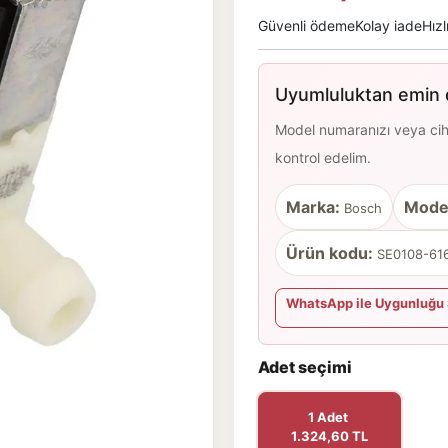
Güvenli ödeme
Kolay iade
Hızl
Uyumluluktan emin d
Model numaranızı veya cihaz
kontrol edelim.
Marka:
Mode
Bosch
Ürün kodu:
SE0108-616
WhatsApp ile Uygunluğu 
Adet seçimi
1 Adet
1.324,60 TL