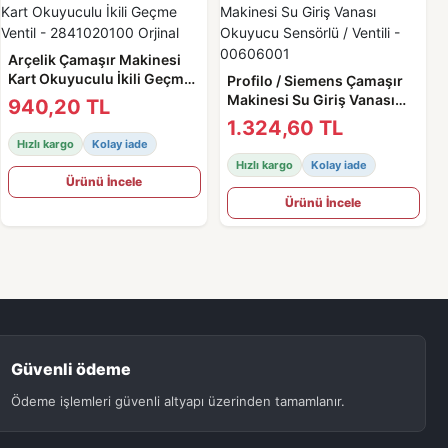
Arçelik Çamaşır Makinesi
Kart Okuyuculu İkili Geçme
Profilo / Siemens Çamaşır
Ventil - 2841020100 Orjinal
Makinesi Su Giriş Vanası
940,20 TL
Okuyucu Sensörlü / Ventili -
1.324,60 TL
00606001
Hızlı kargo
Kolay iade
Hızlı kargo
Kolay iade
Ürünü İncele
Ürünü İncele
Güvenli ödeme
Ödeme işlemleri güvenli altyapı üzerinden tamamlanır.