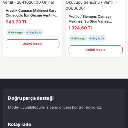
Arçelik Çamaşır Makinesi Kart
Okuyuculu İkili Geçme Ventil -
Profilo / Siemens Çamaşır
2841020100 Orjinal
940,20 TL
Makinesi Su Giriş Vanası
Okuyucu Sensörlü / Ventili -
1.324,60 TL
00606001
Hızlı kargo
Kolay iade
Hızlı kargo
Kolay iade
Ürünü İncele
Ürünü İncele
Doğru parça desteği
Model uyumluluğunu sipariş öncesi kontrol ediyoruz.
Kolay iade