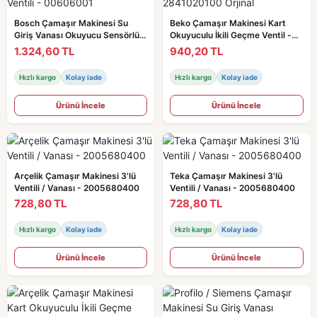
Bosch Çamaşır Makinesi Su
Beko Çamaşır Makinesi Kart
Giriş Vanası Okuyucu Sensörlü /
Okuyuculu İkili Geçme Ventil -
Ventili - 00606001
2841020100 Orjinal
1.324,60 TL
940,20 TL
Hızlı kargo
Kolay iade
Hızlı kargo
Kolay iade
Ürünü İncele
Ürünü İncele
Arçelik Çamaşır Makinesi 3'lü
Teka Çamaşır Makinesi 3'lü
Ventili / Vanası - 2005680400
Ventili / Vanası - 2005680400
728,80 TL
728,80 TL
Hızlı kargo
Kolay iade
Hızlı kargo
Kolay iade
Ürünü İncele
Ürünü İncele