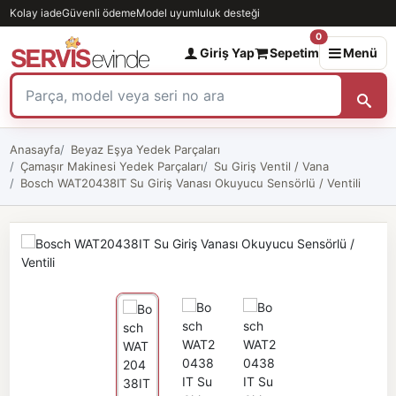
Kolay iade
Güvenli ödeme
Model uyumluluk desteği
0
Giriş Yap
Sepetim
Menü
Anasayfa
Beyaz Eşya Yedek Parçaları
Çamaşır Makinesi Yedek Parçaları
Su Giriş Ventil / Vana
Bosch WAT20438IT Su Giriş Vanası Okuyucu Sensörlü / Ventili