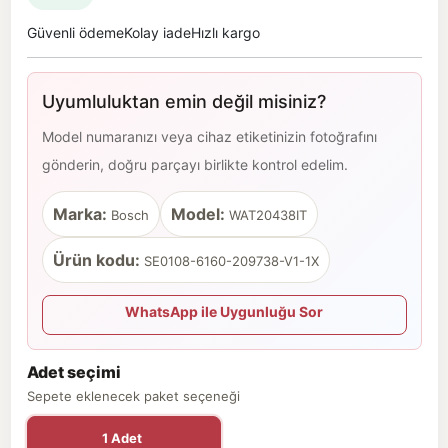
Güvenli ödeme
Kolay iade
Hızlı kargo
Uyumluluktan emin değil misiniz?
Model numaranızı veya cihaz etiketinizin fotoğrafını
gönderin, doğru parçayı birlikte kontrol edelim.
Marka:
Model:
Bosch
WAT20438IT
Ürün kodu:
SE0108-6160-209738-V1-1X
WhatsApp ile Uygunluğu Sor
Adet seçimi
Sepete eklenecek paket seçeneği
1 Adet