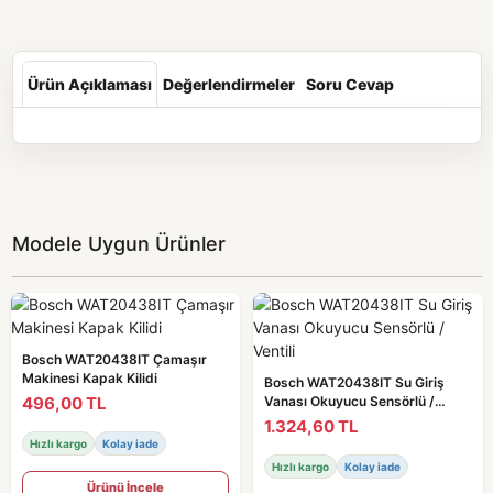
Ürün Açıklaması
Değerlendirmeler
Soru Cevap
Modele Uygun Ürünler
Bosch WAT20438IT Çamaşır
Makinesi Kapak Kilidi
Bosch WAT20438IT Su Giriş
496,00 TL
Vanası Okuyucu Sensörlü /
Ventili
1.324,60 TL
Hızlı kargo
Kolay iade
Hızlı kargo
Kolay iade
Ürünü İncele