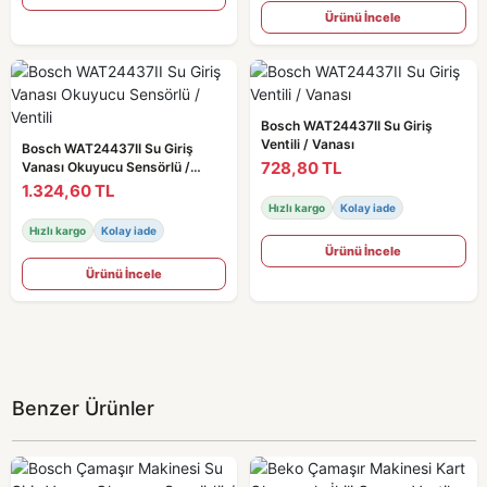
Ürünü İncele
Bosch WAT24437II Su Giriş
Ventili / Vanası
Bosch WAT24437II Su Giriş
728,80 TL
Vanası Okuyucu Sensörlü /
Ventili
1.324,60 TL
Hızlı kargo
Kolay iade
Hızlı kargo
Kolay iade
Ürünü İncele
Ürünü İncele
Benzer Ürünler