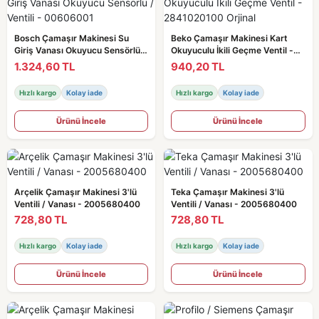
Bosch Çamaşır Makinesi Su
Beko Çamaşır Makinesi Kart
Giriş Vanası Okuyucu Sensörlü /
Okuyuculu İkili Geçme Ventil -
Ventili - 00606001
2841020100 Orjinal
1.324,60 TL
940,20 TL
Hızlı kargo
Kolay iade
Hızlı kargo
Kolay iade
Ürünü İncele
Ürünü İncele
Arçelik Çamaşır Makinesi 3'lü
Teka Çamaşır Makinesi 3'lü
Ventili / Vanası - 2005680400
Ventili / Vanası - 2005680400
728,80 TL
728,80 TL
Hızlı kargo
Kolay iade
Hızlı kargo
Kolay iade
Ürünü İncele
Ürünü İncele