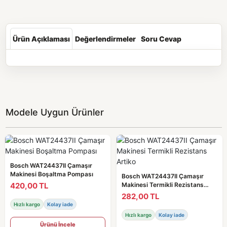
Ürün Açıklaması
Değerlendirmeler
Soru Cevap
Modele Uygun Ürünler
Bosch WAT24437II Çamaşır
Makinesi Boşaltma Pompası
Bosch WAT24437II Çamaşır
420,00 TL
Makinesi Termikli Rezistans
Artiko
282,00 TL
Hızlı kargo
Kolay iade
Hızlı kargo
Kolay iade
Ürünü İncele