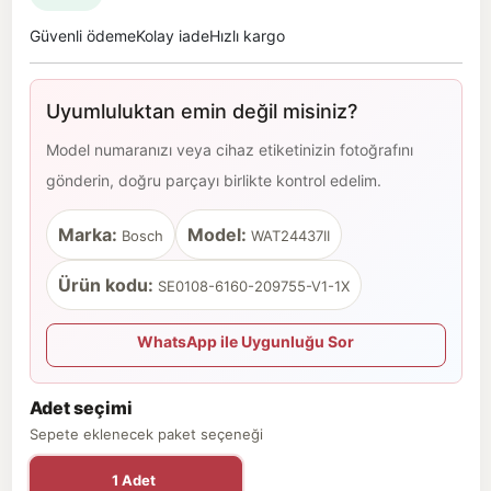
Güvenli ödeme
Kolay iade
Hızlı kargo
Uyumluluktan emin değil misiniz?
Model numaranızı veya cihaz etiketinizin fotoğrafını
gönderin, doğru parçayı birlikte kontrol edelim.
Marka:
Model:
Bosch
WAT24437II
Ürün kodu:
SE0108-6160-209755-V1-1X
WhatsApp ile Uygunluğu Sor
Adet seçimi
Sepete eklenecek paket seçeneği
1 Adet