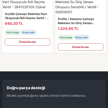
Arçelik Çamaşır Makinesi Kart
Okuyuculu İkili Geçme Ventil -
Profilo / Siemens Çamaşır
2841020100 Orjinal
940,20 TL
Makinesi Su Giriş Vanası
Okuyucu Sensörlü / Ventili -
1.324,60 TL
00606001
Hızlı kargo
Kolay iade
Hızlı kargo
Kolay iade
Ürünü İncele
Ürünü İncele
Doğru parça desteği
Model uyumluluğunu sipariş öncesi kontrol ediyoruz.