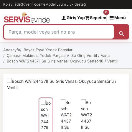
Kolay iade
Güvenli ödeme
Model uyumluluk desteği
0
Giriş Yap
Sepetim
Menü
Anasayfa
Beyaz Eşya Yedek Parçaları
Çamaşır Makinesi Yedek Parçaları
Su Giriş Ventil / Vana
Bosch WAT24437II Su Giriş Vanası Okuyucu Sensörlü / Ventili