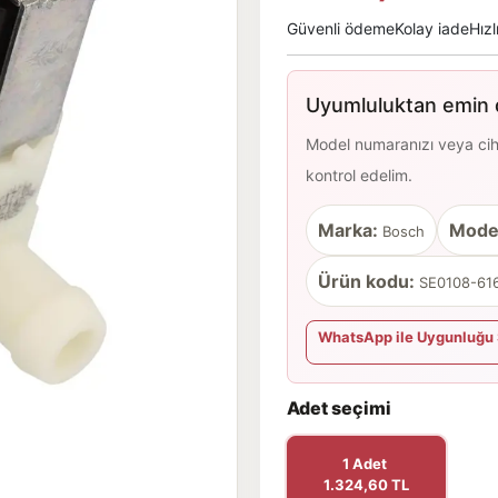
Güvenli ödeme
Kolay iade
Hızl
Uyumluluktan emin d
Model numaranızı veya cihaz
kontrol edelim.
Marka:
Mode
Bosch
Ürün kodu:
SE0108-616
WhatsApp ile Uygunluğu 
Adet seçimi
1 Adet
1.324,60 TL