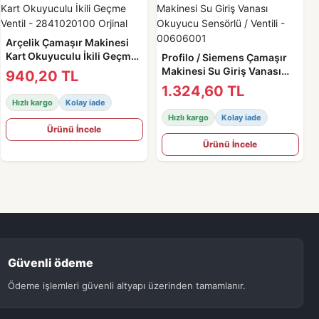
Arçelik Çamaşır Makinesi
Kart Okuyuculu İkili Geçme
Profilo / Siemens Çamaşır
Ventil - 2841020100 Orjinal
Makinesi Su Giriş Vanası
940,20 TL
Okuyucu Sensörlü / Ventili -
1.324,60 TL
00606001
Hızlı kargo
Kolay iade
Hızlı kargo
Kolay iade
Ürünü İncele
Ürünü İncele
Güvenli ödeme
Ödeme işlemleri güvenli altyapı üzerinden tamamlanır.