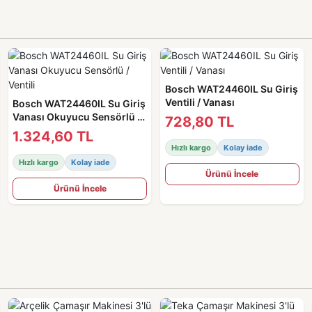
Bosch WAT24460IL Su Giriş
Ventili / Vanası
Bosch WAT24460IL Su Giriş
Vanası Okuyucu Sensörlü /
728,80 TL
Ventili
1.324,60 TL
Hızlı kargo
Kolay iade
Hızlı kargo
Kolay iade
Ürünü İncele
Ürünü İncele