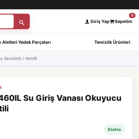
0
Giriş Yap
Sepetim
 Aletleri Yedek Parçaları
Temizlik Ürünleri
 Sensörlü / Ventili
i
0IL Su Giriş Vanası Okuyucu
ili
Stokta