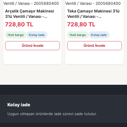
Arçelik Çamaşır Makinesi
Teka Çamaşır Makinesi 3'lü
3'lü Ventili / Vanası -
Ventili / Vanası -
2005680400
2005680400
728,80 TL
728,80 TL
Hızlı kargo
Kolay iade
Hızlı kargo
Kolay iade
Ürünü İncele
Ürünü İncele
Kolay iade
Uygun olmayan ürünlerde iade süreci sade tutulur.