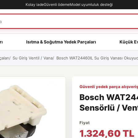
Kolay iade
Güvenli ödeme
Model uyumluluk desteği
rı
Isıtma & Soğutma Yedek Parçaları
Küçük Ev
aları
Su Giriş Ventil / Vana
Bosch WAT24460IL Su Giriş Vanası Okuyucu
Güvenli yedek parça alışveriş
Bosch WAT2446
Sensörlü / Vent
Fiyat
1.324,60 TL