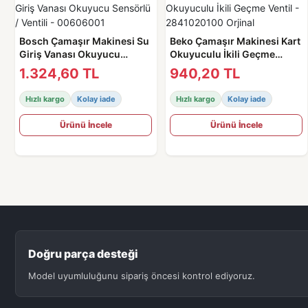
Bosch Çamaşır Makinesi Su
Beko Çamaşır Makinesi Kart
Giriş Vanası Okuyucu
Okuyuculu İkili Geçme
Sensörlü / Ventili -
Ventil - 2841020100 Orjinal
1.324,60 TL
940,20 TL
00606001
Hızlı kargo
Kolay iade
Hızlı kargo
Kolay iade
Ürünü İncele
Ürünü İncele
Doğru parça desteği
Model uyumluluğunu sipariş öncesi kontrol ediyoruz.