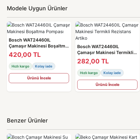
Modele Uygun Ürünler
Bosch WAT24460IL
Çamaşır Makinesi Boşaltma
Bosch WAT24460IL
Pompası
Çamaşır Makinesi Termikli
420,00 TL
Rezistans Artiko
282,00 TL
Hızlı kargo
Kolay iade
Hızlı kargo
Kolay iade
Ürünü İncele
Ürünü İncele
Benzer Ürünler