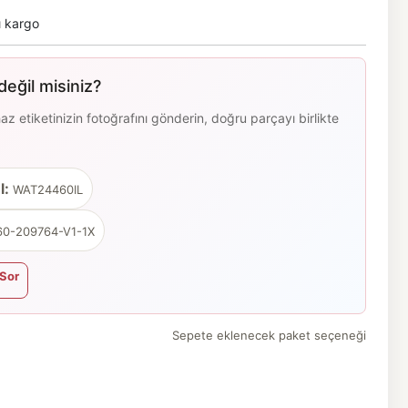
ı kargo
eğil misiniz?
 etiketinizin fotoğrafını gönderin, doğru parçayı birlikte
l:
WAT24460IL
0-209764-V1-1X
Sor
Sepete eklenecek paket seçeneği