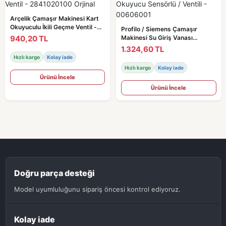
Arçelik Çamaşır Makinesi Kart
Okuyuculu İkili Geçme Ventil -
Profilo / Siemens Çamaşır
2841020100 Orjinal
940,20 TL
Makinesi Su Giriş Vanası
Okuyucu Sensörlü / Ventili -
1.324,60 TL
00606001
Hızlı kargo
Kolay iade
Hızlı kargo
Kolay iade
Ürünü İncele
Ürünü İncele
Doğru parça desteği
Model uyumluluğunu sipariş öncesi kontrol ediyoruz.
Kolay iade