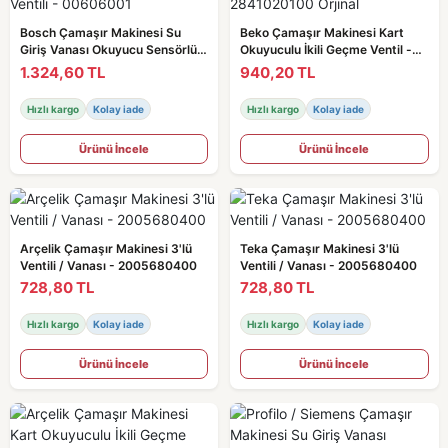
Bosch Çamaşır Makinesi Su
Beko Çamaşır Makinesi Kart
Giriş Vanası Okuyucu Sensörlü /
Okuyuculu İkili Geçme Ventil -
Ventili - 00606001
2841020100 Orjinal
1.324,60 TL
940,20 TL
Hızlı kargo
Kolay iade
Hızlı kargo
Kolay iade
Ürünü İncele
Ürünü İncele
Arçelik Çamaşır Makinesi 3'lü
Teka Çamaşır Makinesi 3'lü
Ventili / Vanası - 2005680400
Ventili / Vanası - 2005680400
728,80 TL
728,80 TL
Hızlı kargo
Kolay iade
Hızlı kargo
Kolay iade
Ürünü İncele
Ürünü İncele