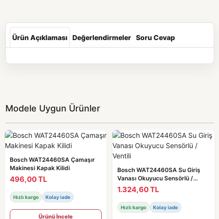
Ürün Açıklaması
Değerlendirmeler
Soru Cevap
Modele Uygun Ürünler
Bosch WAT24460SA Çamaşır
Makinesi Kapak Kilidi
Bosch WAT24460SA Su Giriş
496,00 TL
Vanası Okuyucu Sensörlü /
Ventili
1.324,60 TL
Hızlı kargo
Kolay iade
Hızlı kargo
Kolay iade
Ürünü İncele