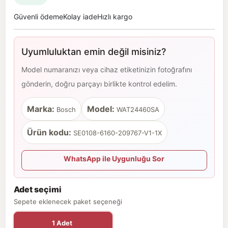
Güvenli ödeme
Kolay iade
Hızlı kargo
Uyumluluktan emin değil misiniz?
Model numaranızı veya cihaz etiketinizin fotoğrafını
gönderin, doğru parçayı birlikte kontrol edelim.
Marka:
Model:
Bosch
WAT24460SA
Ürün kodu:
SE0108-6160-209767-V1-1X
WhatsApp ile Uygunluğu Sor
Adet seçimi
Sepete eklenecek paket seçeneği
1 Adet