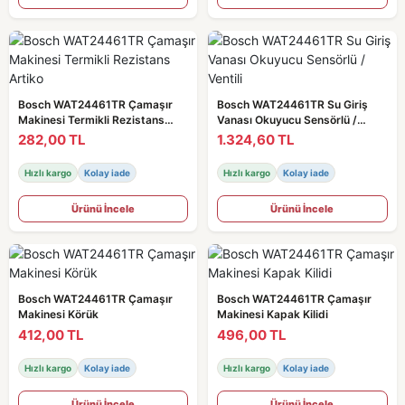
Bosch WAT24461TR Çamaşır
Bosch WAT24461TR Su Giriş
Makinesi Termikli Rezistans
Vanası Okuyucu Sensörlü /
Artiko
Ventili
282,00 TL
1.324,60 TL
Hızlı kargo
Kolay iade
Hızlı kargo
Kolay iade
Ürünü İncele
Ürünü İncele
Bosch WAT24461TR Çamaşır
Bosch WAT24461TR Çamaşır
Makinesi Körük
Makinesi Kapak Kilidi
412,00 TL
496,00 TL
Hızlı kargo
Kolay iade
Hızlı kargo
Kolay iade
Ürünü İncele
Ürünü İncele