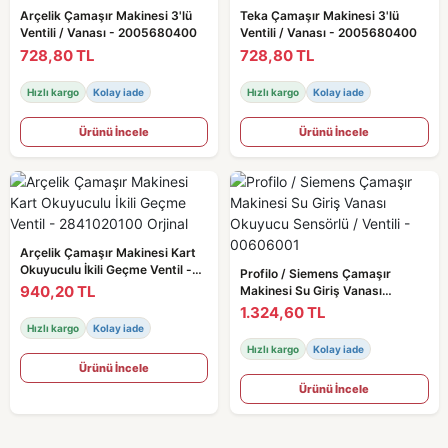
Arçelik Çamaşır Makinesi 3'lü
Teka Çamaşır Makinesi 3'lü
Ventili / Vanası - 2005680400
Ventili / Vanası - 2005680400
728,80 TL
728,80 TL
Hızlı kargo
Kolay iade
Hızlı kargo
Kolay iade
Ürünü İncele
Ürünü İncele
Arçelik Çamaşır Makinesi Kart
Okuyuculu İkili Geçme Ventil -
Profilo / Siemens Çamaşır
2841020100 Orjinal
940,20 TL
Makinesi Su Giriş Vanası
Okuyucu Sensörlü / Ventili -
1.324,60 TL
00606001
Hızlı kargo
Kolay iade
Hızlı kargo
Kolay iade
Ürünü İncele
Ürünü İncele