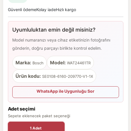
Güvenli ödeme
Kolay iade
Hızlı kargo
Uyumluluktan emin değil misiniz?
Model numaranızı veya cihaz etiketinizin fotoğrafını
gönderin, doğru parçayı birlikte kontrol edelim.
Marka:
Model:
Bosch
WAT24461TR
Ürün kodu:
SE0108-6160-209770-V1-1X
WhatsApp ile Uygunluğu Sor
Adet seçimi
Sepete eklenecek paket seçeneği
1 Adet