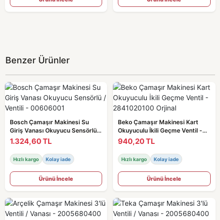
Benzer Ürünler
Bosch Çamaşır Makinesi Su
Beko Çamaşır Makinesi Kart
Giriş Vanası Okuyucu Sensörlü /
Okuyuculu İkili Geçme Ventil -
Ventili - 00606001
2841020100 Orjinal
1.324,60 TL
940,20 TL
Hızlı kargo
Kolay iade
Hızlı kargo
Kolay iade
Ürünü İncele
Ürünü İncele