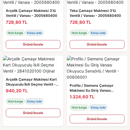
Arçelik Çamaşır Makinesi 3'lü
Teka Çamaşır Makinesi 3'lü
Ventili / Vanası - 2005680400
Ventili / Vanası - 2005680400
728,80 TL
728,80 TL
Hızlı kargo
Kolay iade
Hızlı kargo
Kolay iade
Ürünü İncele
Ürünü İncele
Arçelik Çamaşır Makinesi Kart
Okuyuculu İkili Geçme Ventil -
Profilo / Siemens Çamaşır
2841020100 Orjinal
940,20 TL
Makinesi Su Giriş Vanası
Okuyucu Sensörlü / Ventili -
1.324,60 TL
00606001
Hızlı kargo
Kolay iade
Hızlı kargo
Kolay iade
Ürünü İncele
Ürünü İncele