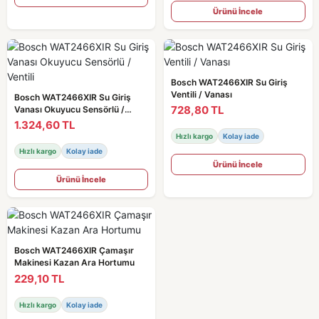
Ürünü İncele
Bosch WAT2466XIR Su Giriş
Ventili / Vanası
Bosch WAT2466XIR Su Giriş
728,80 TL
Vanası Okuyucu Sensörlü /
Ventili
1.324,60 TL
Hızlı kargo
Kolay iade
Hızlı kargo
Kolay iade
Ürünü İncele
Ürünü İncele
Bosch WAT2466XIR Çamaşır
Makinesi Kazan Ara Hortumu
229,10 TL
Hızlı kargo
Kolay iade