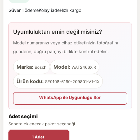
Güvenli ödeme
Kolay iade
Hızlı kargo
Uyumluluktan emin değil misiniz?
Model numaranızı veya cihaz etiketinizin fotoğrafını
gönderin, doğru parçayı birlikte kontrol edelim.
Marka:
Model:
Bosch
WAT2466XIR
Ürün kodu:
SE0108-6160-209801-V1-1X
WhatsApp ile Uygunluğu Sor
Adet seçimi
Sepete eklenecek paket seçeneği
1 Adet