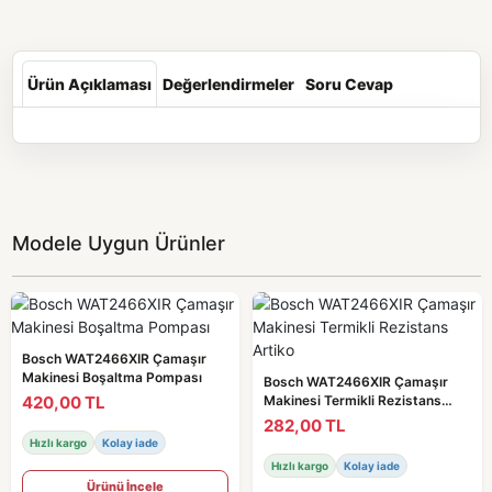
Ürün Açıklaması
Değerlendirmeler
Soru Cevap
Modele Uygun Ürünler
Bosch WAT2466XIR Çamaşır
Makinesi Boşaltma Pompası
Bosch WAT2466XIR Çamaşır
420,00 TL
Makinesi Termikli Rezistans
Artiko
282,00 TL
Hızlı kargo
Kolay iade
Hızlı kargo
Kolay iade
Ürünü İncele