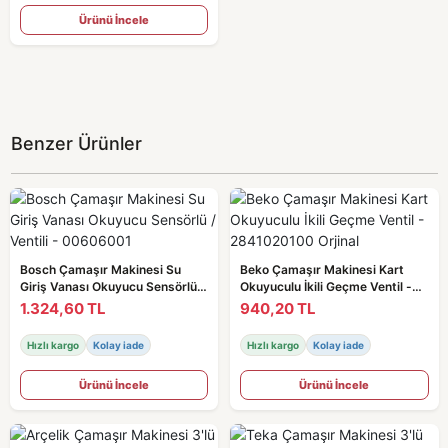
Ürünü İncele
Benzer Ürünler
Bosch Çamaşır Makinesi Su
Beko Çamaşır Makinesi Kart
Giriş Vanası Okuyucu Sensörlü /
Okuyuculu İkili Geçme Ventil -
Ventili - 00606001
2841020100 Orjinal
1.324,60 TL
940,20 TL
Hızlı kargo
Kolay iade
Hızlı kargo
Kolay iade
Ürünü İncele
Ürünü İncele