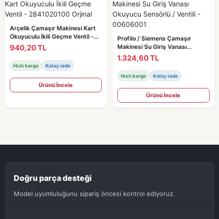
Arçelik Çamaşır Makinesi Kart
Okuyuculu İkili Geçme Ventil -
Profilo / Siemens Çamaşır
2841020100 Orjinal
940,20 TL
Makinesi Su Giriş Vanası
Okuyucu Sensörlü / Ventili -
1.324,60 TL
00606001
Hızlı kargo
Kolay iade
Hızlı kargo
Kolay iade
Ürünü İncele
Ürünü İncele
Doğru parça desteği
Model uyumluluğunu sipariş öncesi kontrol ediyoruz.