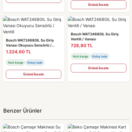
Ürünü İncele
Bosch WAT24680IL Su Giriş
Ventili / Vanası
Bosch WAT24680IL Su Giriş
728,80 TL
Vanası Okuyucu Sensörlü /
Ventili
1.324,60 TL
Hızlı kargo
Kolay iade
Hızlı kargo
Kolay iade
Ürünü İncele
Ürünü İncele
Benzer Ürünler