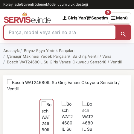
Kolay iade
Güvenli ödeme
Model uyumluluk desteği
0
Giriş Yap
Sepetim
Menü
Anasayfa
Beyaz Eşya Yedek Parçaları
Çamaşır Makinesi Yedek Parçaları
Su Giriş Ventil / Vana
Bosch WAT24680IL Su Giriş Vanası Okuyucu Sensörlü / Ventili