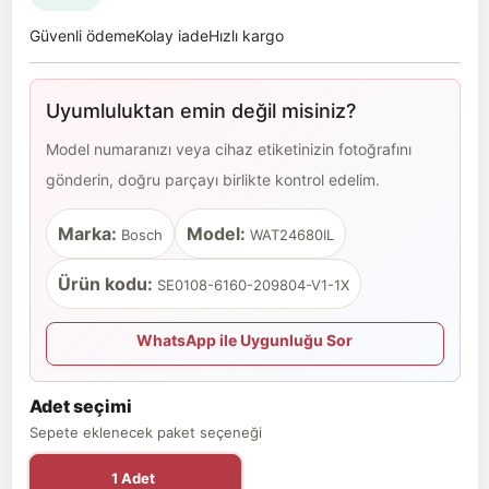
Güvenli ödeme
Kolay iade
Hızlı kargo
Uyumluluktan emin değil misiniz?
Model numaranızı veya cihaz etiketinizin fotoğrafını
gönderin, doğru parçayı birlikte kontrol edelim.
Marka:
Model:
Bosch
WAT24680IL
Ürün kodu:
SE0108-6160-209804-V1-1X
WhatsApp ile Uygunluğu Sor
Adet seçimi
Sepete eklenecek paket seçeneği
1 Adet