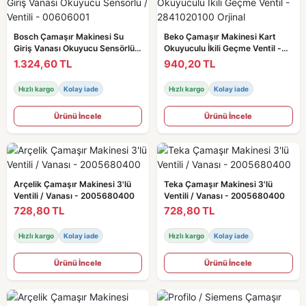
Bosch Çamaşır Makinesi Su
Beko Çamaşır Makinesi Kart
Giriş Vanası Okuyucu Sensörlü /
Okuyuculu İkili Geçme Ventil -
Ventili - 00606001
2841020100 Orjinal
1.324,60 TL
940,20 TL
Hızlı kargo
Kolay iade
Hızlı kargo
Kolay iade
Ürünü İncele
Ürünü İncele
Arçelik Çamaşır Makinesi 3'lü
Teka Çamaşır Makinesi 3'lü
Ventili / Vanası - 2005680400
Ventili / Vanası - 2005680400
728,80 TL
728,80 TL
Hızlı kargo
Kolay iade
Hızlı kargo
Kolay iade
Ürünü İncele
Ürünü İncele