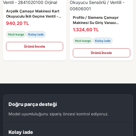
Arçelik Çamaşır Makinesi Kart
Okuyuculu İkili Geçme Ventil -
Profilo / Siemens Çamaşır
2841020100 Orjinal
940,20 TL
Makinesi Su Giriş Vanası
Okuyucu Sensörlü / Ventili -
1.324,60 TL
00606001
Hızlı kargo
Kolay iade
Hızlı kargo
Kolay iade
Ürünü İncele
Ürünü İncele
Doğru parça desteği
Model uyumluluğunu sipariş öncesi kontrol ediyoruz.
Kolay iade