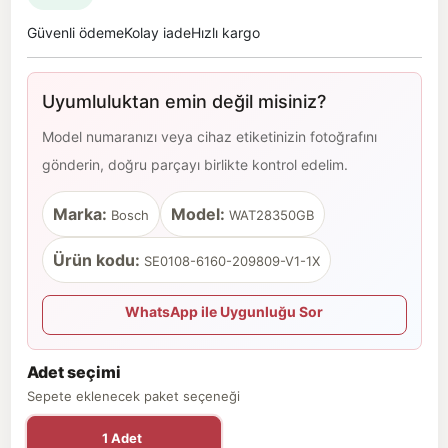
Güvenli ödeme
Kolay iade
Hızlı kargo
Uyumluluktan emin değil misiniz?
Model numaranızı veya cihaz etiketinizin fotoğrafını
gönderin, doğru parçayı birlikte kontrol edelim.
Marka:
Model:
Bosch
WAT28350GB
Ürün kodu:
SE0108-6160-209809-V1-1X
WhatsApp ile Uygunluğu Sor
Adet seçimi
Sepete eklenecek paket seçeneği
1 Adet