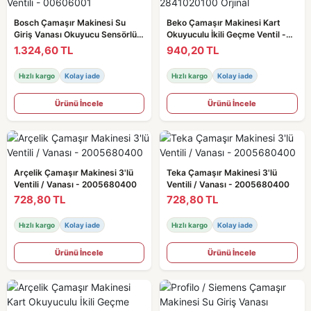
Bosch Çamaşır Makinesi Su
Beko Çamaşır Makinesi Kart
Giriş Vanası Okuyucu Sensörlü /
Okuyuculu İkili Geçme Ventil -
Ventili - 00606001
2841020100 Orjinal
1.324,60 TL
940,20 TL
Hızlı kargo
Kolay iade
Hızlı kargo
Kolay iade
Ürünü İncele
Ürünü İncele
Arçelik Çamaşır Makinesi 3'lü
Teka Çamaşır Makinesi 3'lü
Ventili / Vanası - 2005680400
Ventili / Vanası - 2005680400
728,80 TL
728,80 TL
Hızlı kargo
Kolay iade
Hızlı kargo
Kolay iade
Ürünü İncele
Ürünü İncele