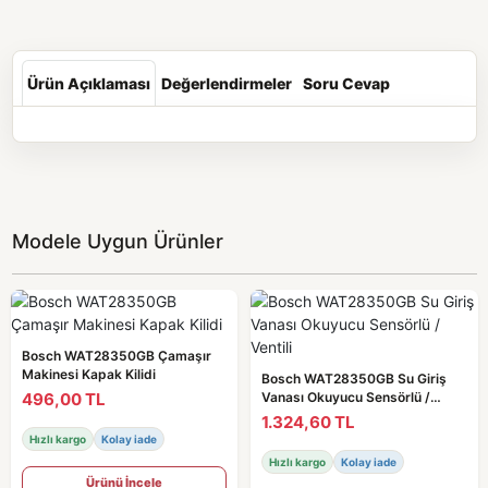
Ürün Açıklaması
Değerlendirmeler
Soru Cevap
Modele Uygun Ürünler
Bosch WAT28350GB Çamaşır
Makinesi Kapak Kilidi
Bosch WAT28350GB Su Giriş
496,00 TL
Vanası Okuyucu Sensörlü /
Ventili
1.324,60 TL
Hızlı kargo
Kolay iade
Hızlı kargo
Kolay iade
Ürünü İncele