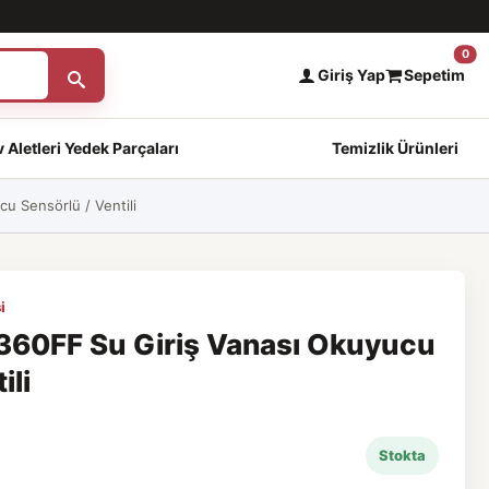
0
Giriş Yap
Sepetim
 Aletleri Yedek Parçaları
Temizlik Ürünleri
 Sensörlü / Ventili
i
60FF Su Giriş Vanası Okuyucu
ili
Stokta