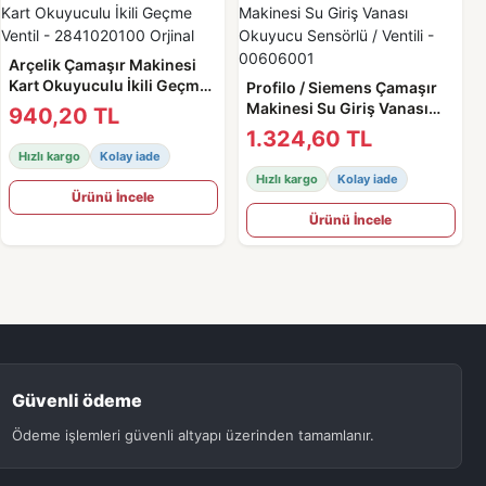
Arçelik Çamaşır Makinesi
Kart Okuyuculu İkili Geçme
Profilo / Siemens Çamaşır
Ventil - 2841020100 Orjinal
Makinesi Su Giriş Vanası
940,20 TL
Okuyucu Sensörlü / Ventili -
1.324,60 TL
00606001
Hızlı kargo
Kolay iade
Hızlı kargo
Kolay iade
Ürünü İncele
Ürünü İncele
Güvenli ödeme
Ödeme işlemleri güvenli altyapı üzerinden tamamlanır.