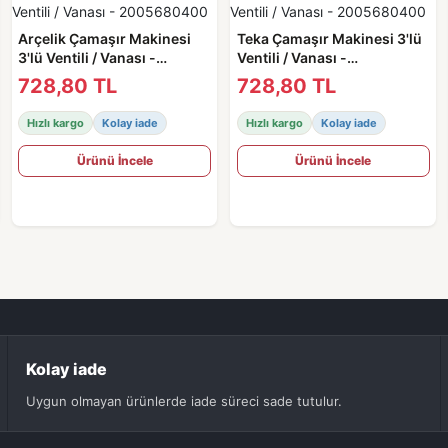
Arçelik Çamaşır Makinesi
Teka Çamaşır Makinesi 3'lü
3'lü Ventili / Vanası -
Ventili / Vanası -
2005680400
2005680400
728,80 TL
728,80 TL
Hızlı kargo
Kolay iade
Hızlı kargo
Kolay iade
Ürünü İncele
Ürünü İncele
Kolay iade
Uygun olmayan ürünlerde iade süreci sade tutulur.