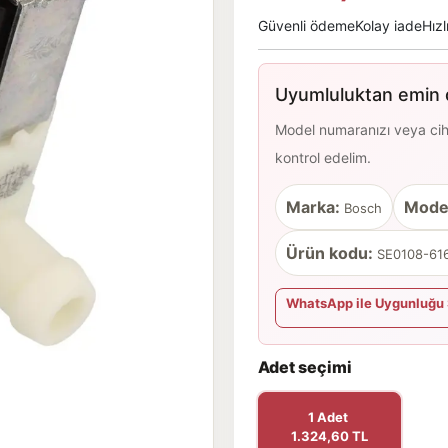
Güvenli ödeme
Kolay iade
Hızl
Uyumluluktan emin d
Model numaranızı veya cihaz
kontrol edelim.
Marka:
Mode
Bosch
Ürün kodu:
SE0108-616
WhatsApp ile Uygunluğu 
Adet seçimi
1 Adet
1.324,60 TL