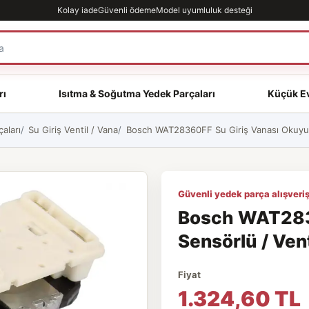
Kolay iade
Güvenli ödeme
Model uyumluluk desteği
rı
Isıtma & Soğutma Yedek Parçaları
Küçük Ev
aları
Su Giriş Ventil / Vana
Bosch WAT28360FF Su Giriş Vanası Okuyucu
Güvenli yedek parça alışveriş
Bosch WAT283
Sensörlü / Vent
Fiyat
1.324,60 TL