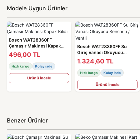
Modele Uygun Ürünler
Bosch WAT28360FF
Çamaşır Makinesi Kapak
Bosch WAT28360FF Su
Kilidi
Giriş Vanası Okuyucu
496,00 TL
Sensörlü / Ventili
1.324,60 TL
Hızlı kargo
Kolay iade
Hızlı kargo
Kolay iade
Ürünü İncele
Ürünü İncele
Benzer Ürünler