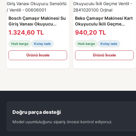
Bosch Çamaşır Makinesi Su
Beko Çamaşır Makinesi Kart
Giriş Vanası Okuyucu
Okuyuculu İkili Geçme
Sensörlü / Ventili -
Ventil - 2841020100 Orjinal
1.324,60 TL
940,20 TL
00606001
Hızlı kargo
Kolay iade
Hızlı kargo
Kolay iade
Ürünü İncele
Ürünü İncele
Doğru parça desteği
Model uyumluluğunu sipariş öncesi kontrol ediyoruz.